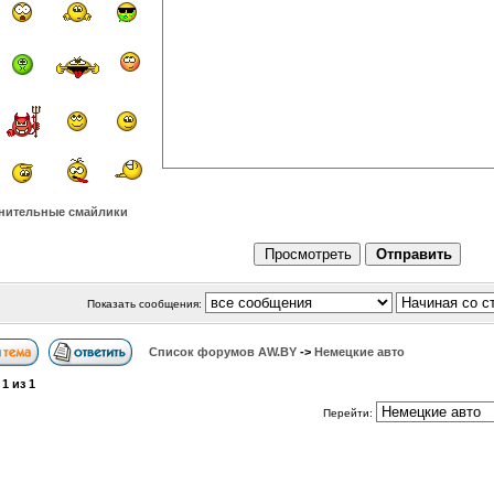
нительные смайлики
Показать сообщения:
Список форумов АW.BY
->
Немецкие авто
а
1
из
1
Перейти: