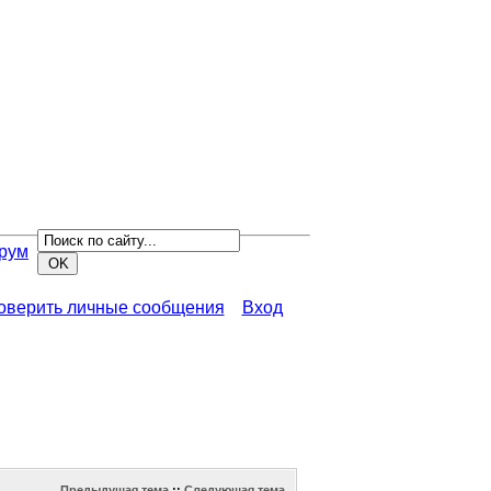
рум
роверить личные сообщения
Вход
Предыдущая тема
::
Следующая тема