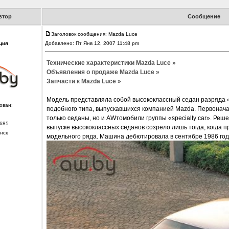
втор
Сообщение
Заголовок сообщения: Mazda Luce
ция
Добавлено: Пт Янв 12, 2007 11:48 pm
Технические характеристики Mazda Luce »
Объявления о продаже Mazda Luce »
Запчасти к Mazda Luce »
Модель представляла собой высококлассный седан разряда 
ован:
подобного типа, выпускавшихся компанией Mazda. Первонача
только седаны, но и AWтомобили группы «specialty car». Ре
685
выпуске высококлассных седанов созрело лишь тогда, когда 
нск
модельного ряда. Машина дебютировала в сентябре 1986 год