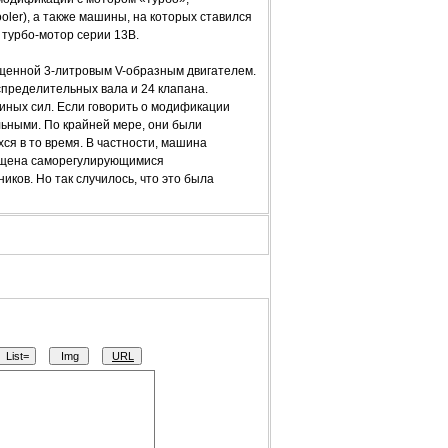
ler), а также машины, на которых ставился
 турбо-мотор серии 13В.
ащенной 3-литровым V-образным двигателем.
спределительных вала и 24 клапана.
ных сил. Если говорить о модификации
льными. По крайней мере, они были
я в то время. В частности, машина
нащена саморегулирующимися
ков. Но так случилось, что это была