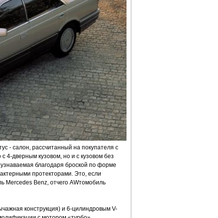
 - салон, рассчитанный на покупателя с
 4-дверным кузовом, но и с кузовом без
о узнаваемая благодаря броской по форме
актерными протекторами. Это, если
ль Mercedes Benz, отчего AWтомобиль
чажная конструкция) и 6-цилиндровым V-
модификации с мотором «турбо»,