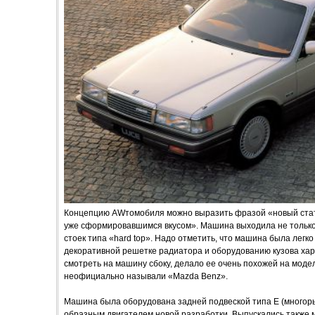
Концепцию AWтомобиля можно выразить фразой «новый статус
уже сформировавшимся вкусом». Машина выходила не только с
стоек типа «hard top». Надо отметить, что машина была легк
декоративной решетке радиатора и оборудованию кузова хар
смотреть на машину сбоку, делало ее очень похожей на моде
неофициально называли «Mazda Benz».
Машина была оборудована задней подвеской типа E (многоры
образным двигателем новой разработки. Выпускались также 