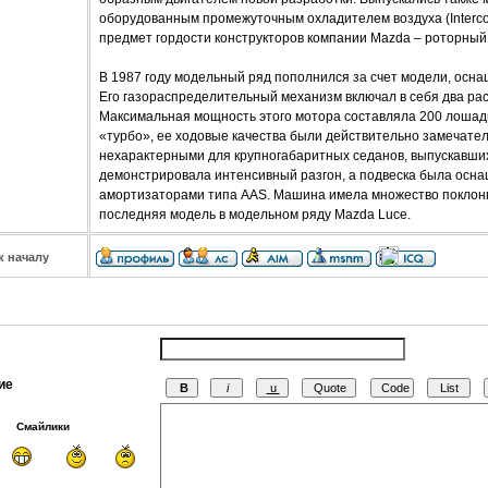
оборудованным промежуточным охладителем воздуха (Intercoo
предмет гордости конструкторов компании Mazda – роторный
В 1987 году модельный ряд пополнился за счет модели, осн
Его газораспределительный механизм включал в себя два ра
Максимальная мощность этого мотора составляла 200 лошади
«турбо», ее ходовые качества были действительно замечате
нехарактерными для крупногабаритных седанов, выпускавшихс
демонстрировала интенсивный разгон, а подвеска была ос
амортизаторами типа AAS. Машина имела множество поклонни
последняя модель в модельном ряду Mazda Luce.
к началу
ие
Смайлики