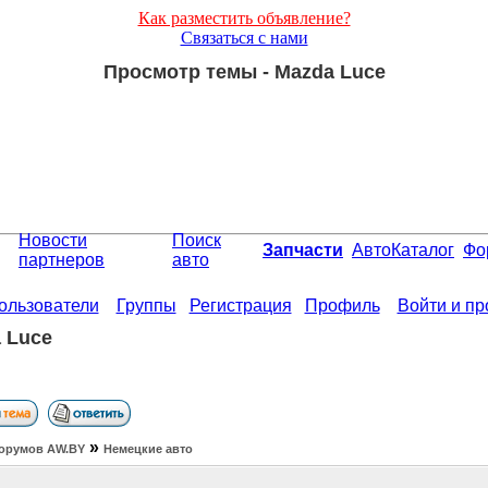
Как разместить объявление?
Связаться с нами
Просмотр темы - Mazda Luce
Новости
Поиск
Запчасти
АвтоКаталог
Фо
партнеров
авто
ользователи
Группы
Регистрация
Профиль
Войти и п
 Luce
»
орумов АW.BY
Немецкие авто