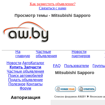
Как разместить объявление?
Связаться с нами
Просмотр темы - Mitsubishi Sapporo
На
Частные
Новости
главную
объявления
партнеров
Новости
АвтоКаталог
FAQ
Пользователи
Групп
Купить Запчасти
Частные объявления
Mitsubishi Sapporo
Поиск автомобилей
Подать объявление
Полезное
Контакты
Форум
»
Авторизация
Список форумов АW.BY
Японские а