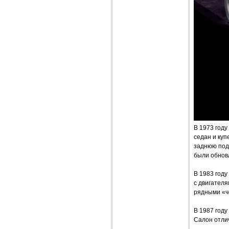
В 1973 году
седан и куп
заднюю под
были обновл
В 1983 год
с двигател
рядными «че
В 1987 году
Салон отли