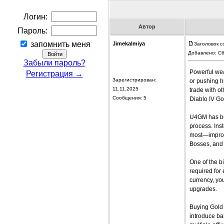
Логин:
Автор
Пароль:
запомнить меня
Jimekalmiya
Заголовок с
Добавлено: Сб
Забыли пароль?
Powerful wea
Регистрация →
Зарегистрирован:
or pushing h
11.11.2025
trade with o
Сообщения: 5
Diablo IV G
U4GM has bec
process. Ins
most—improvi
Bosses, and 
One of the b
required for
currency, yo
upgrades.
Buying Gold 
introduce ba