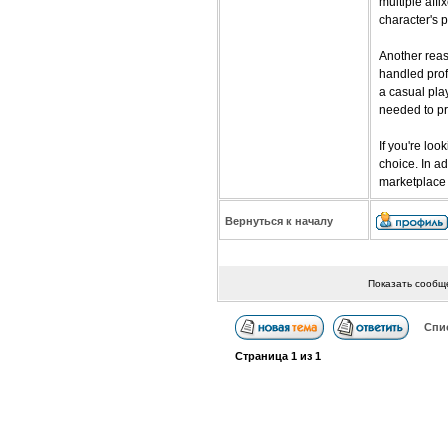
multiple aff
character's p
Another reas
handled prof
a casual pla
needed to pr
If you're lo
choice. In ad
marketplace 
Вернуться к началу
Показать сообщ
Спи
Страница
1
из
1