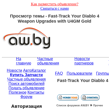
Как разместить объявление?
Связаться с нами
Просмотр темы - Fast-Track Your Diablo 4
Weapon Upgrades with U4GM Gold
На
Частные
Новости
главную
объявления
партнеров
Новости
АвтоКаталог
FAQ
Пользователи
Групп
Купить Запчасти
Частные объявления
Fast-Track Your Diablo
Поиск автомобилей
Подать объявление
Полезное
Контакты
Форум
»
Авторизация
Список форумов АW.BY
Прочее