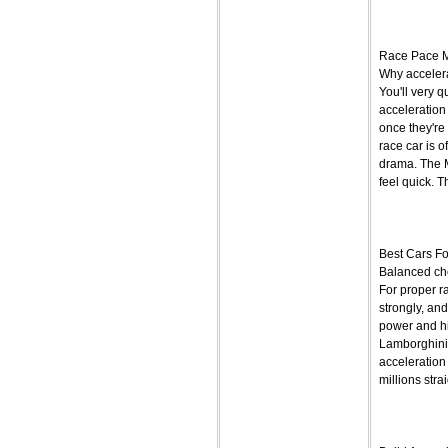
Race Pace M
Why accelera
You'll very 
acceleration
once they're 
race car is o
drama. The 
feel quick. T
Best Cars F
Balanced ch
For proper r
strongly, and
power and hi
Lamborghini R
acceleration 
millions stra