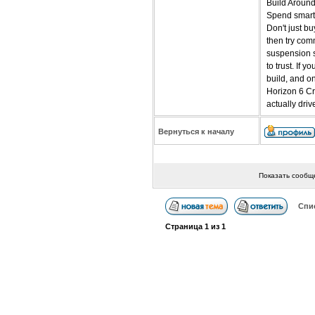
Build Aroun
Spend smart,
Don't just b
then try com
suspension s
to trust. If
build, and o
Horizon 6 Cre
actually driv
Вернуться к началу
Показать сообщ
Спи
Страница
1
из
1