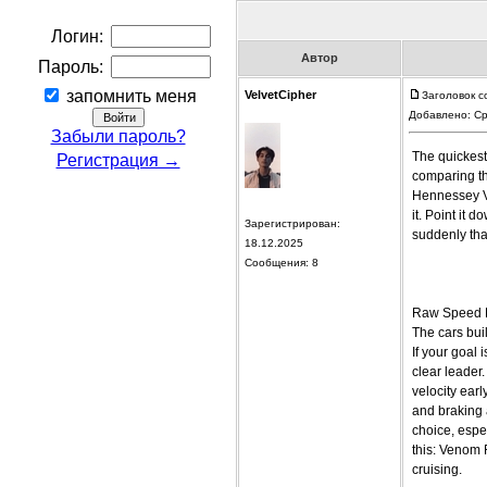
Логин:
Автор
Пароль:
запомнить меня
VelvetCipher
Заголовок со
Добавлено: Ср
Забыли пароль?
The quickest 
Регистрация →
comparing th
Hennessey Ve
it. Point it 
Зарегистрирован:
suddenly tha
18.12.2025
Сообщения: 8
Raw Speed 
The cars buil
If your goal 
clear leader
velocity earl
and braking 
choice, espec
this: Venom 
cruising.