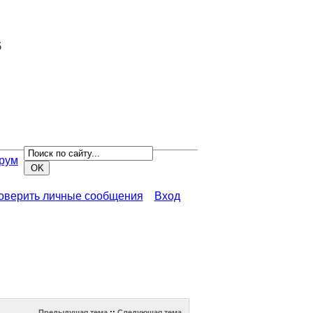
5
рум
роверить личные сообщения
Вход
Предыдущая тема
::
Следующая тема