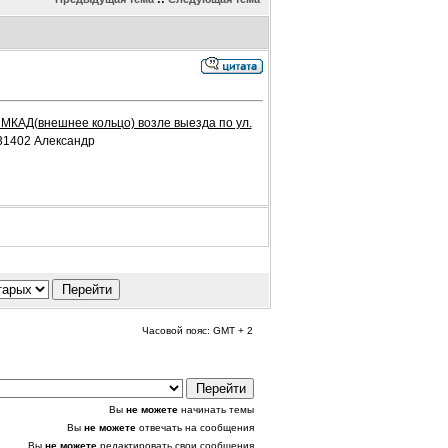
м МКАД(внешнее кольцо) возле выезда по ул.
031402 Александр
Часовой пояс: GMT + 2
Вы
не можете
начинать темы
Вы
не можете
отвечать на сообщения
Вы
не можете
редактировать свои сообщения