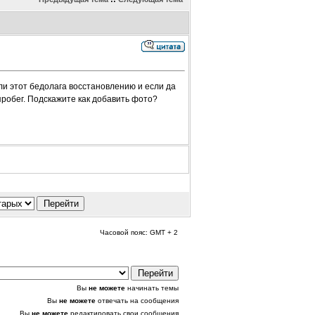
ли этот бедолага восстановлению и если да
пробег. Подскажите как добавить фото?
Часовой пояс: GMT + 2
Вы
не можете
начинать темы
Вы
не можете
отвечать на сообщения
Вы
не можете
редактировать свои сообщения