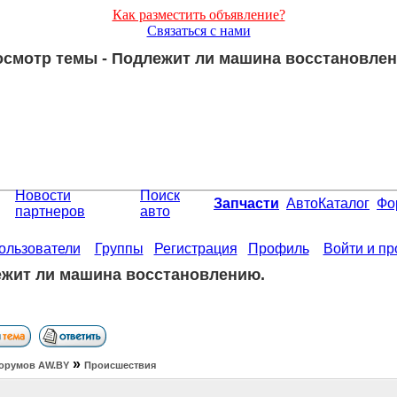
Как разместить объявление?
Связаться с нами
смотр темы - Подлежит ли машина восстановле
Новости
Поиск
Запчасти
АвтоКаталог
Фо
партнеров
авто
ользователи
Группы
Регистрация
Профиль
Войти и п
жит ли машина восстановлению.
»
орумов АW.BY
Происшествия