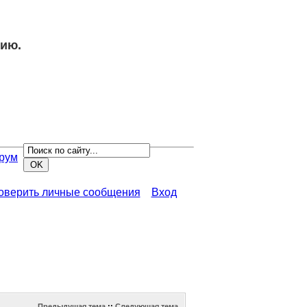
нию.
рум
роверить личные сообщения
Вход
Предыдущая тема
::
Следующая тема