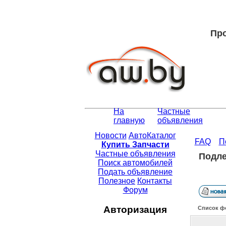
Про
На
Частные
главную
объявления
Новости
АвтоКаталог
FAQ
П
Купить Запчасти
Частные объявления
Подле
Поиск автомобилей
Подать объявление
Полезное
Контакты
Форум
Авторизация
Список ф