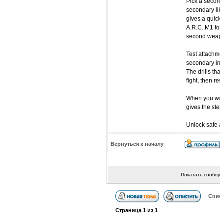
Pick a second
secondary li
gives a quic
A.R.C. M1 fo
second weapo
Test attachm
secondary in
The drills t
fight, then r
When you wan
gives the st
Unlock safe
Вернуться к началу
Показать сообщ
Спи
Страница
1
из
1