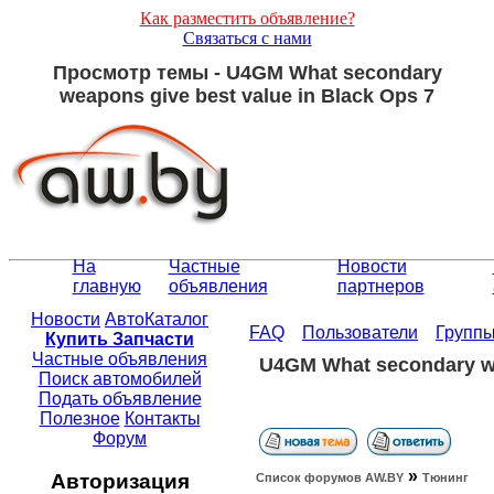
Как разместить объявление?
Связаться с нами
Просмотр темы - U4GM What secondary
weapons give best value in Black Ops 7
На
Частные
Новости
главную
объявления
партнеров
Новости
АвтоКаталог
FAQ
Пользователи
Групп
Купить Запчасти
Частные объявления
U4GM What secondary we
Поиск автомобилей
Подать объявление
Полезное
Контакты
Форум
»
Авторизация
Список форумов АW.BY
Тюнинг