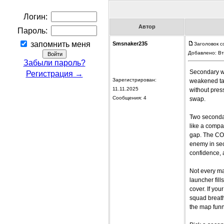
Логин:
Автор
Пароль:
запомнить меня
Smsnaker235
Заголовок с
Добавлено: Вт
Забыли пароль?
Secondary we
Регистрация →
Зарегистрирован:
weakened tar
11.11.2025
without pres
Сообщения: 4
swap.
Two secondar
like a compac
gap. The COD
enemy in sec
confidence, a
Not every ma
launcher fill
cover. If yo
squad breat
the map funn