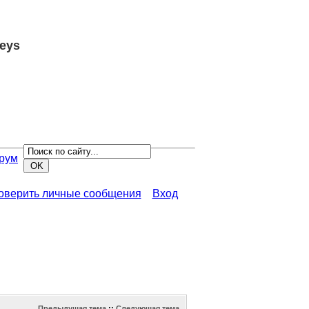
eys
рум
роверить личные сообщения
Вход
Предыдущая тема
::
Следующая тема