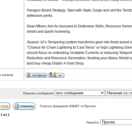
Paragon Board Strategy: Start with Static Surge and slot the Terr
defensive perks.
Gear Affixes: Aim for bonuses to Defensive Skills, Resource Gene
shield and spells humming.
Season 10’s Tempering system transforms gear into finely tuned ex
“Chance for Chain Lightning to Cast Twice” or high Lightning Da
should focus on extending Unstable Currents or reducing Telepor
Reduction and Resource Generation, feeding your Mana Shield an
best buy cheap Diablo 4 Gold Shop.
к началу
Показать сообщения:
Список форумов АW.BY
->
Прочее
а
1
из
1
Перейти: