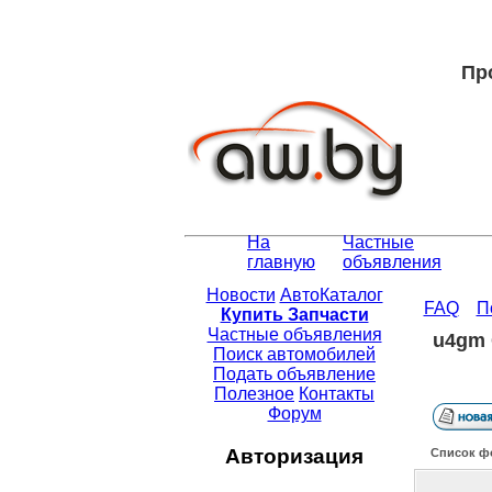
Пр
На
Частные
главную
объявления
Новости
АвтоКаталог
FAQ
П
Купить Запчасти
Частные объявления
u4gm 
Поиск автомобилей
Подать объявление
Полезное
Контакты
Форум
Авторизация
Список ф