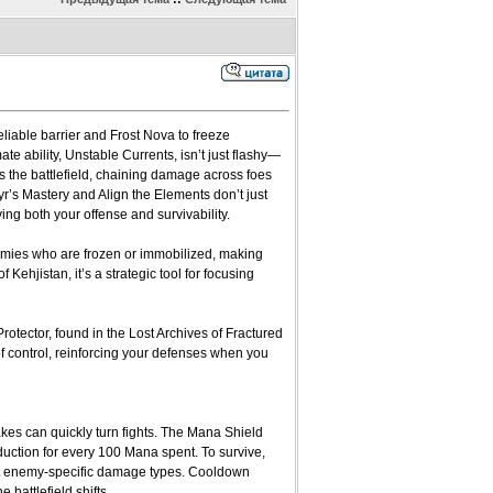
liable barrier and Frost Nova to freeze
e ability, Unstable Currents, isn’t just flashy—
ies the battlefield, chaining damage across foes
Vyr’s Mastery and Align the Elements don’t just
g both your offense and survivability.
emies who are frozen or immobilized, making
ehjistan, it’s a strategic tool for focusing
Protector, found in the Lost Archives of Fractured
 of control, reinforcing your defenses when you
kes can quickly turn fights. The Mana Shield
ction for every 100 Mana spent. To survive,
t enemy-specific damage types. Cooldown
 battlefield shifts.