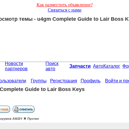
Как разместить объявление?
Связаться с нами
осмотр темы - u4gm Complete Guide to Lair Boss K
Новости
Поиск
Запчасти
АвтоКаталог
Фо
партнеров
авто
ользователи
Группы
Регистрация
Профиль
Войти и п
Complete Guide to Lair Boss Keys
»
орумов АW.BY
Прочее