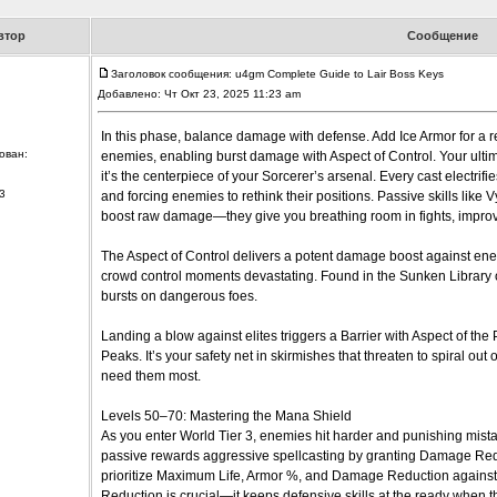
втор
Сообщение
Заголовок сообщения: u4gm Complete Guide to Lair Boss Keys
Добавлено: Чт Окт 23, 2025 11:23 am
In this phase, balance damage with defense. Add Ice Armor for a re
ован:
enemies, enabling burst damage with Aspect of Control. Your ultimat
it’s the centerpiece of your Sorcerer’s arsenal. Every cast electrif
3
and forcing enemies to rethink their positions. Passive skills like 
boost raw damage—they give you breathing room in fights, improvin
The Aspect of Control delivers a potent damage boost against en
crowd control moments devastating. Found in the Sunken Library of K
bursts on dangerous foes.
Landing a blow against elites triggers a Barrier with Aspect of the 
Peaks. It’s your safety net in skirmishes that threaten to spiral out
need them most.
Levels 50–70: Mastering the Mana Shield
As you enter World Tier 3, enemies hit harder and punishing mista
passive rewards aggressive spellcasting by granting Damage Redu
prioritize Maximum Life, Armor %, and Damage Reduction agains
Reduction is crucial—it keeps defensive skills at the ready when the