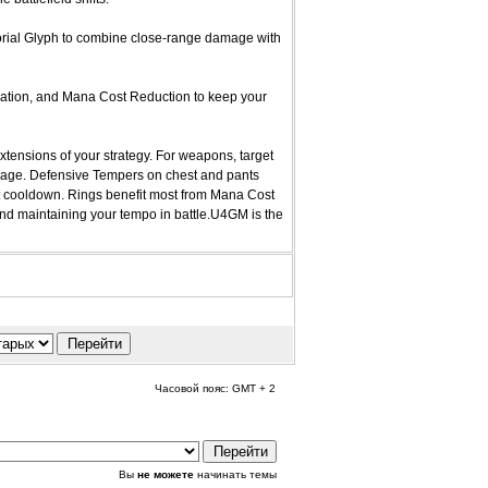
itorial Glyph to combine close-range damage with
ration, and Mana Cost Reduction to keep your
tensions of your strategy. For weapons, target
mage. Defensive Tempers on chest and pants
t cooldown. Rings benefit most from Mana Cost
d maintaining your tempo in battle.U4GM is the
Часовой пояс: GMT + 2
Вы
не можете
начинать темы