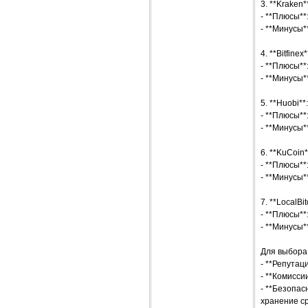
3. **Kraken*
- **Плюсы**
- **Минусы*
4. **Bitfinex*
- **Плюсы**
- **Минусы*
5. **Huobi**:
- **Плюсы**
- **Минусы*
6. **KuCoin*
- **Плюсы**
- **Минусы*
7. **LocalBit
- **Плюсы**
- **Минусы*
Для выбора
- **Репутац
- **Комисси
- **Безопас
хранение с