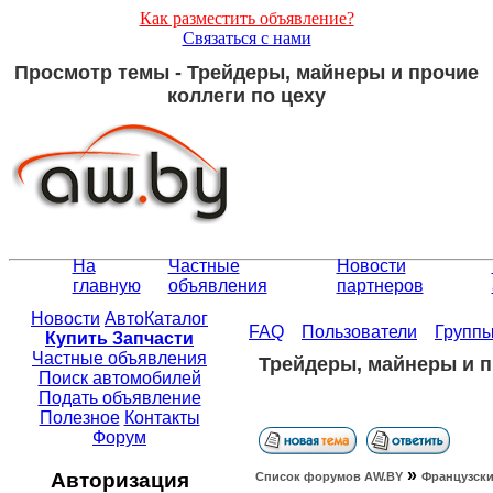
Как разместить объявление?
Связаться с нами
Просмотр темы - Трейдеры, майнеры и прочие
коллеги по цеху
На
Частные
Новости
главную
объявления
партнеров
Новости
АвтоКаталог
FAQ
Пользователи
Групп
Купить Запчасти
Частные объявления
Трейдеры, майнеры и п
Поиск автомобилей
Подать объявление
Полезное
Контакты
Форум
»
Авторизация
Список форумов АW.BY
Французски