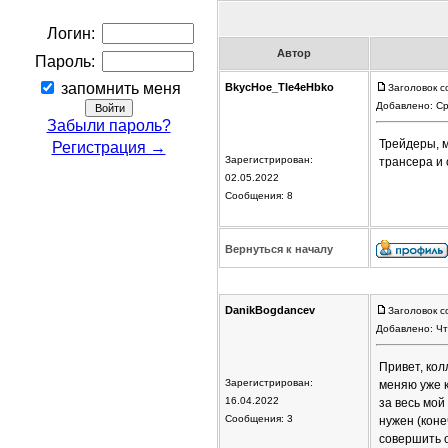
Логин:
Автор
Пароль:
запомнить меня
BkycHoe_TIe4eHbko
Заголовок с
Добавлено: Ср
Забыли пароль?
Трейдеры, м
Регистрация →
Зарегистрирован:
трансера и
02.05.2022
Сообщения: 8
Вернуться к началу
DanikBogdancev
Заголовок с
Добавлено: Чт
Привет, кол
Зарегистрирован:
меняю уже к
16.04.2022
за весь мой
Сообщения: 3
нужен (коне
совершить о