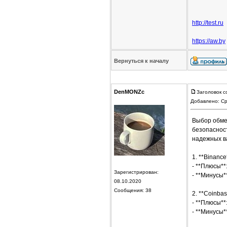
http://test.ru
https://aw.by
Вернуться к началу
DenMONZc
Заголовок с
Добавлено: Ср
Выбор обмен
безопасност
надежных в
1. **Binance
- **Плюсы**
Зарегистрирован:
- **Минусы*
08.10.2020
Сообщения: 38
2. **Coinbas
- **Плюсы**
- **Минусы*