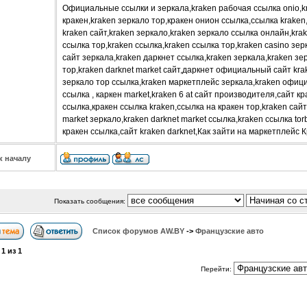
Официальные ссылки и зеркала,kraken рабочая ссылка onio,kr
кракен,kraken зеркало тор,кракен онион ссылка,ссылка kraken
kraken сайт,kraken зеркало,kraken зеркало ссылка онлайн,krak
ссылка тор,kraken ссылка,kraken ссылка тор,kraken casino зер
сайт зеркала,kraken даркнет ссылка,kraken зеркала,kraken зер
тор,kraken darknet market сайт,даркнет официальный сайт kra
зеркало тор ссылка,kraken маркетплейс зеркала,kraken офици
ссылка , каркен market,kraken 6 at сайт производителя,сайт кра
ссылка,кракен ссылка kraken,ссылка на кракен тор,kraken сайт
market зеркало,kraken darknet market ссылка,kraken ссылка t
кракен ссылка,сайт kraken darknet,Как зайти на маркетплейс
к началу
Показать сообщения:
Список форумов АW.BY
->
Французские авто
а
1
из
1
Перейти: