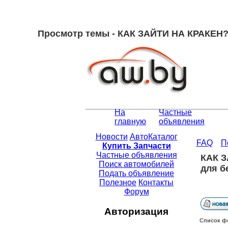
Просмотр темы - КАК ЗАЙТИ НА КРАКЕН? 
На
Частные
главную
объявления
Новости
АвтоКаталог
FAQ
П
Купить Запчасти
Частные объявления
КАК З
Поиск автомобилей
для б
Подать объявление
Полезное
Контакты
Форум
Авторизация
Список ф