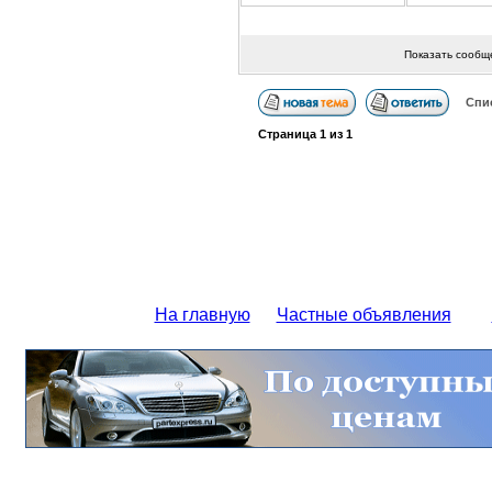
Показать сообщ
Спи
Страница
1
из
1
На главную
Частные объявления