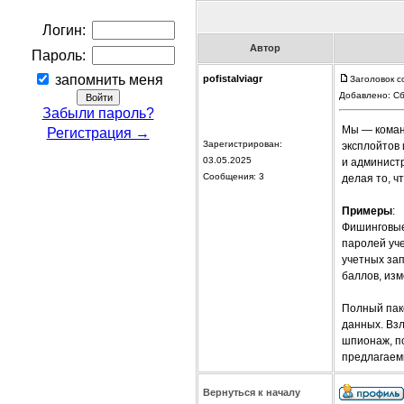
Логин:
Автор
Пароль:
запомнить меня
pofistalviagr
Заголовок со
Добавлено: Сб
Забыли пароль?
Мы — коман
Регистрация →
Зарегистрирован:
эксплойтов 
03.05.2025
и администр
Сообщения: 3
делая то, ч
Примеры
:
Фишинговые
паролей уч
учетных зап
баллов, изм
Полный пак
данных. Вз
шпионаж, по
предлагаемы
Вернуться к началу