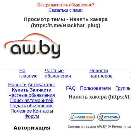
Как разместить объявление?
Связаться с нами
Просмотр темы - Нанять хакера
(https://t.me/BIackhat_plug)
На
Частные
Новости
главную
объявления
партнеров
Новости
АвтоКаталог
FAQ
Пользователи
Групп
Купить Запчасти
Частные объявления
Нанять хакера (https://t
Поиск автомобилей
Подать объявление
Полезное
Контакты
Форум
»
Авторизация
Список форумов АW.BY
Ремонт и э