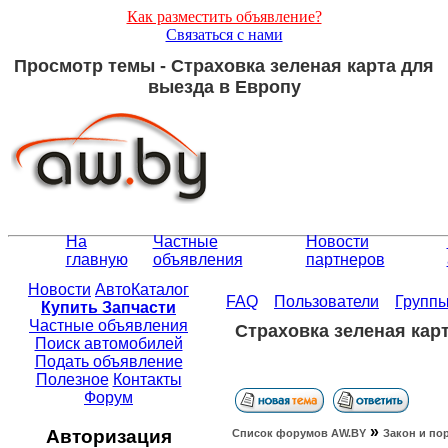
Как разместить объявление?
Связаться с нами
Просмотр темы - Страховка зеленая карта для
выезда в Европу
На
Частные
Новости
главную
объявления
партнеров
Новости
АвтоКаталог
FAQ
Пользователи
Групп
Купить Запчасти
Частные объявления
Страховка зеленая кар
Поиск автомобилей
Подать объявление
Полезное
Контакты
Форум
»
Авторизация
Список форумов АW.BY
Закон и по