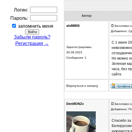
Логин:
Автор
Пароль:
запомнить меня
alx88800
Заголовок с
Добавлено: Ср
Забыли пароль?
С 1 июня 20
Регистрация →
Зарегистрирован:
невозможно,
30.08.2023
сотрудничес
Сообщения: 1
Но можно оф
Зеленая кар
часа, без п
сайте.
Вернуться к началу
DenMONZc
Заголовок с
Добавлено: Пт
Спасибо за
Белоруссии 
нуждается 