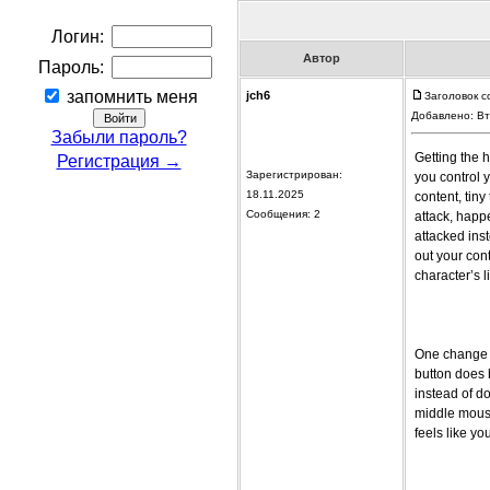
Логин:
Автор
Пароль:
запомнить меня
jch6
Заголовок с
Добавлено: Вт
Забыли пароль?
Getting the h
Регистрация →
Зарегистрирован:
you control y
18.11.2025
content, tin
Сообщения: 2
attack, happ
attacked ins
out your con
character’s li
One change I
button does 
instead of d
middle mouse 
feels like y