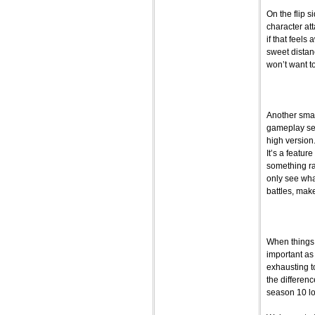
On the flip s
character at
if that feels
sweet distanc
won’t want to
Another smal
gameplay sett
high version
It’s a featur
something rar
only see wha
battles, mak
When things 
important as
exhausting to
the differenc
season 10 loo