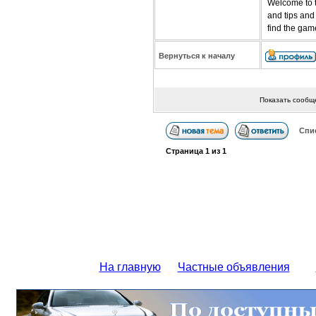
Welcome to t
and tips and 
find the gam
Вернуться к началу
Показать сообщ
Спи
Страница
1
из
1
На главную
Частные объявления