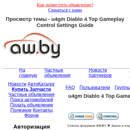
Как разместить объявление?
Связаться с нами
Просмотр темы - u4gm Diablo 4 Top Gameplay
Control Settings Guide
На
Частные
Новости
главную
объявления
партнеров
Новости
АвтоКаталог
FAQ
Пользователи
Групп
Купить Запчасти
Частные объявления
u4gm Diablo 4 Top Gamep
Поиск автомобилей
Подать объявление
Полезное
Контакты
Форум
»
Авторизация
Список форумов АW.BY
Закон и по