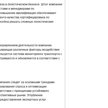
ха в логистическом бизнесе. Штат компании
стами и менеджерами по
 повышение квалификации обеспечивают
ента качества сертифицирована по
собна решать сложные логистические
аправлением деятельности компании.
тывающая различные факторы воздействия.
льзуется система мониторинга транспорта с
риваются и обновляются в соответствии с
омпания следит за основными трендами.
озирования спроса и оптимизации
ветствии с принципами устойчивого
спективные рынки. Углубление
едоставления экспертных услуг.