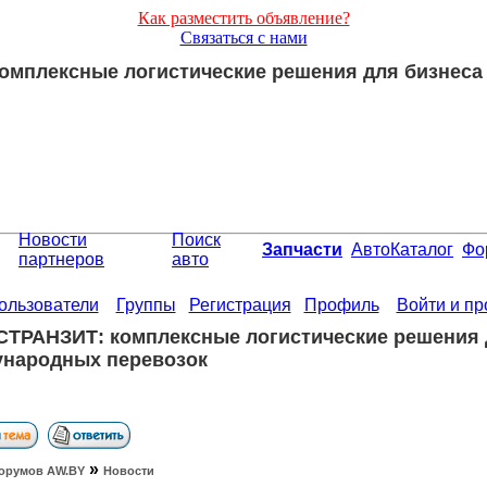
Как разместить объявление?
Связаться с нами
омплексные логистические решения для бизнеса
Новости
Поиск
Запчасти
АвтоКаталог
Фо
партнеров
авто
ользователи
Группы
Регистрация
Профиль
Войти и п
ТРАНЗИТ: комплексные логистические решения 
народных перевозок
»
орумов АW.BY
Новости