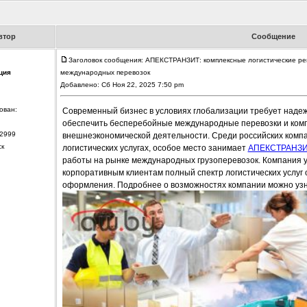
втор
Сообщение
Заголовок сообщения: АПЕКСТРАНЗИТ: комплексные логистические ре
ция
международных перевозок
Добавлено: Сб Ноя 22, 2025 7:50 pm
ован:
Современный бизнес в условиях глобализации требует надеж
обеспечить бесперебойные международные перевозки и ком
2999
внешнеэкономической деятельности. Среди российских комп
ск
логистических услугах, особое место занимает
АПЕКСТРАНЗ
работы на рынке международных грузоперевозок. Компания у
корпоративным клиентам полный спектр логистических услуг
оформления. Подробнее о возможностях компании можно узнат