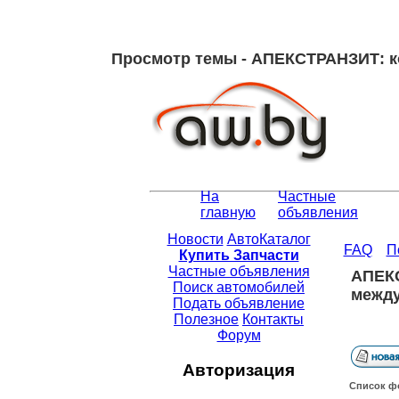
Просмотр темы - АПЕКСТРАНЗИТ: к
На
Частные
главную
объявления
Новости
АвтоКаталог
FAQ
П
Купить Запчасти
Частные объявления
АПЕКС
Поиск автомобилей
между
Подать объявление
Полезное
Контакты
Форум
Авторизация
Список ф