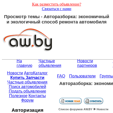
Как разместить объявление?
Связаться с нами
Просмотр темы - Авторазборка: экономичный
и экологичный способ ремонта автомобиля
На
Частные
Новости
главную
объявления
партнеров
Новости
АвтоКаталог
FAQ
Пользователи
Групп
Купить Запчасти
Частные объявления
Авторазборка: эконом
Поиск автомобилей
Подать объявление
Полезное
Контакты
Форум
»
Авторизация
Список форумов АW.BY
Новости