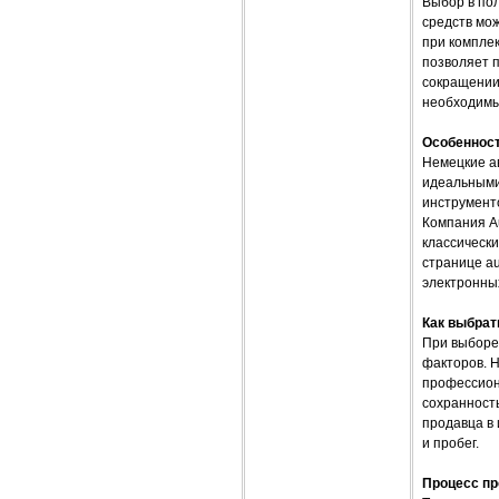
Выбор в по
средств мож
при комплек
позволяет 
сокращении
необходимы
Особенност
Немецкие а
идеальными
инструменто
Компания A
классическ
странице au
электронны
Как выбрат
При выборе 
факторов. 
профессион
сохранност
продавца в 
и пробег.
Процесс пр