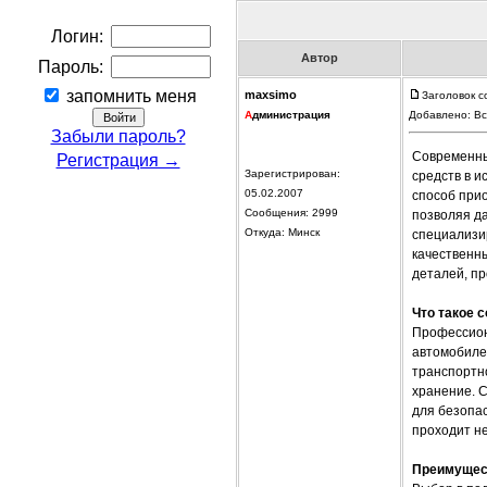
Логин:
Автор
Пароль:
запомнить меня
maxsimo
Заголовок с
А
дминистрация
Добавлено: Вс
Забыли пароль?
Современны
Регистрация →
Зарегистрирован:
средств в 
05.02.2007
способ прио
Сообщения: 2999
позволяя д
Откуда: Минск
специализи
качественн
деталей, п
Что такое 
Профессион
автомобилей
транспортно
хранение. 
для безопас
проходит н
Преимущест