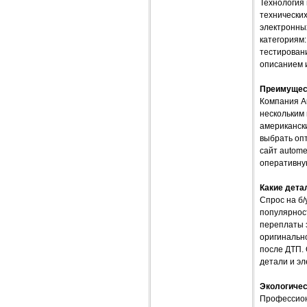
Технология 
технических
электронны
категориям:
тестирован
описанием 
Преимущест
Компания A
нескольким
американск
выбрать оп
сайт autome
оперативную
Какие дета
Спрос на б
популярнос
переплаты з
оригинальн
после ДТП.
детали и э
Экологичес
Профессион