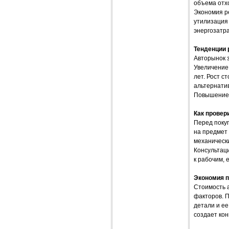
объема отх
Экономия ре
утилизация 
энергозатра
Тенденции 
Авторынок 
Увеличение
лет. Рост с
альтернатив
Повышение 
Как провер
Перед поку
на предмет
механическ
Консультаци
к рабочим, 
Экономия п
Стоимость а
факторов. П
детали и е
создает кон