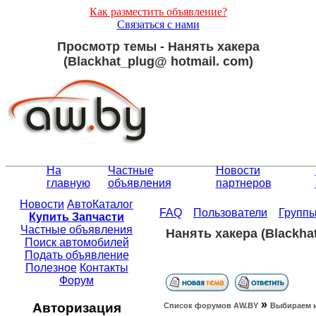
Как разместить объявление?
Связаться с нами
Просмотр темы - Нанять хакера
(Blackhat_plug@ hotmail. com)
На
Частные
Новости
главную
объявления
партнеров
Новости
АвтоКаталог
FAQ
Пользователи
Групп
Купить Запчасти
Частные объявления
Нанять хакера (Blackha
Поиск автомобилей
Подать объявление
Полезное
Контакты
Форум
»
Авторизация
Список форумов АW.BY
Выбираем 