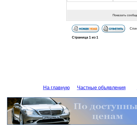
Показать сообщ
Спи
Страница
1
из
1
На главную
Частные объявления