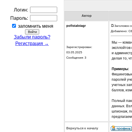
Логин:
Автор
Пароль:
запомнить меня
pofistalviagr
Заголовок с
Добавлено: Сб
Забыли пароль?
Мы — коман
Регистрация →
Зарегистрирован:
эксплойтов 
03.05.2025
и администр
Сообщения: 3
делая то, ч
Примеры
:
Фишинговые
паролей уч
учетных зап
баллов, изм
Полный пак
данных. Вз
шпионаж, по
предлагаемы
Вернуться к началу