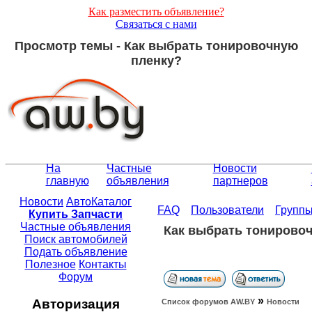
Как разместить объявление?
Связаться с нами
Просмотр темы - Как выбрать тонировочную
пленку?
На
Частные
Новости
главную
объявления
партнеров
Новости
АвтоКаталог
FAQ
Пользователи
Групп
Купить Запчасти
Частные объявления
Как выбрать тонирово
Поиск автомобилей
Подать объявление
Полезное
Контакты
Форум
»
Авторизация
Список форумов АW.BY
Новости