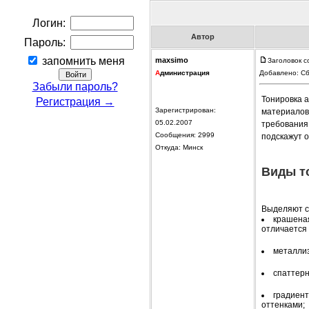
Логин:
Автор
Пароль:
запомнить меня
maxsimo
Заголовок с
А
дминистрация
Добавлено: Сб
Забыли пароль?
Тонировка 
Регистрация →
Зарегистрирован:
материалов
05.02.2007
требования
Сообщения: 2999
подскажут 
Откуда: Минск
Виды т
Выделяют с
крашеная
отличается
металлиз
спаттерн
градиент
оттенками;