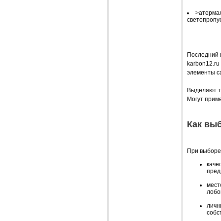
>атермал
светопропу
Последний 
karbon12.ru
элементы са
Выделяют та
Могут приме
Как вы
При выборе
каче
пред
мест
лобо
личн
собс