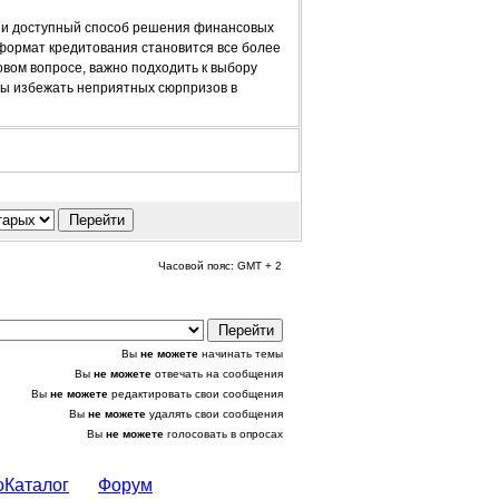
й и доступный способ решения финансовых
 формат кредитования становится все более
вом вопросе, важно подходить к выбору
бы избежать неприятных сюрпризов в
Часовой пояс: GMT + 2
Вы
не можете
начинать темы
Вы
не можете
отвечать на сообщения
Вы
не можете
редактировать свои сообщения
Вы
не можете
удалять свои сообщения
Вы
не можете
голосовать в опросах
оКаталог
Форум