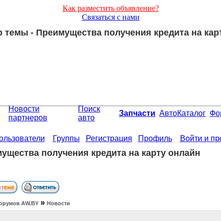
Как разместить объявление?
Связаться с нами
 темы - Преимущества получения кредита на кар
Новости
Поиск
Запчасти
АвтоКаталог
Фо
партнеров
авто
ользователи
Группы
Регистрация
Профиль
Войти и п
ущества получения кредита на карту онлайн
»
орумов АW.BY
Новости