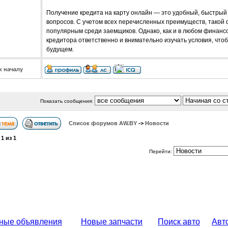
Получение кредита на карту онлайн — это удобный, быстры
вопросов. С учетом всех перечисленных преимуществ, такой
популярным среди заемщиков. Однако, как и в любом финансо
кредитора ответственно и внимательно изучать условия, что
будущем.
к началу
Показать сообщения:
Список форумов АW.BY
->
Новости
а
1
из
1
Перейти:
ные объявления
Новые запчасти
Поиск авто
Авт