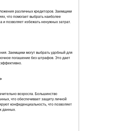
дложения различных кредиторов. Заемщики
иях, что помогает выбрать наиболее
а и позволяет избежать ненужных затрат.
ния. Заемщики могут выбрать удобный для
рочное погашение без штрафов. Это дает
 эффективно.
ь
ачительно возросла. Большинство
ных, что обеспечивает защиту личной
ируют конфиденциальность, что позволяет
х данных.