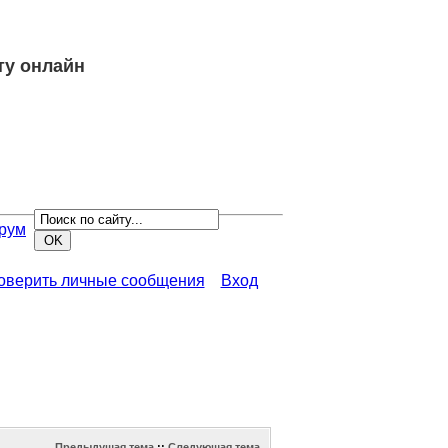
ту онлайн
рум
роверить личные сообщения
Вход
Предыдущая тема
::
Следующая тема