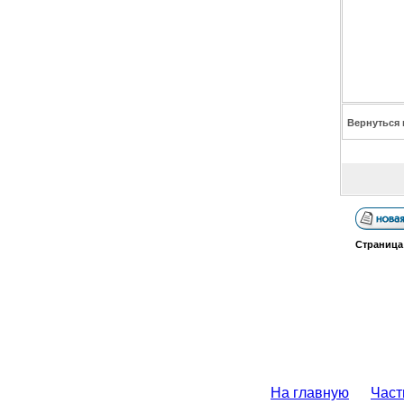
Вернуться 
Страниц
На главную
Част