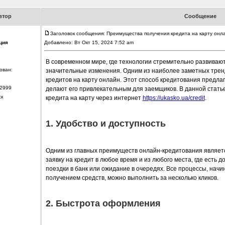
втор
Сообщение
Заголовок сообщения: Преимущества получения кредита на карту онл
ция
Добавлено: Вт Окт 15, 2024 7:52 am
В современном мире, где технологии стремительно развиваю
ован:
значительные изменения. Одним из наиболее заметных трен
кредитов на карту онлайн. Этот способ кредитования предла
2999
делают его привлекательным для заемщиков. В данной стат
ск
кредита на карту через интернет
https://ukasko.ua/credit
.
1. Удобство и доступность
Одним из главных преимуществ онлайн-кредитования являетс
заявку на кредит в любое время и из любого места, где есть д
поездки в банк или ожидание в очередях. Все процессы, начи
получением средств, можно выполнить за несколько кликов.
2. Быстрота оформления