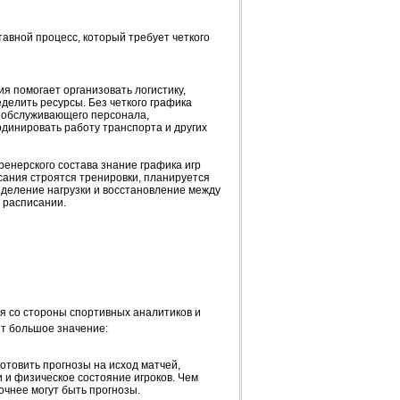
авной процесс, который требует четкого
я помогает организовать логистику,
делить ресурсы. Без четкого графика
 обслуживающего персонала,
рдинировать работу транспорта и других
тренерского состава знание графика игр
сания строятся тренировки, планируется
еделение нагрузки и восстановление между
 расписании.
я со стороны спортивных аналитиков и
ет большое значение:
отовить прогнозы на исход матчей,
 и физическое состояние игроков. Чем
очнее могут быть прогнозы.