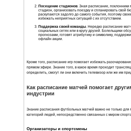
Посещение стадионов
. Зная расписание, поклонники
стадион, организовать поездку и спланировать свой б
раскупаются задолго до самого события, поэтому сво
избежать неприятных ситуаций с их отсутствием.
Поддержка своей команды
. Нередко расписание мат
социальных сетях или в кругу друзей. Болельщики об
прогнозами, готовят атрибутику и символику, поддерж
офлайн акции.
Кроме того, расписание игр помогает избежать разочарования
прямом эфире. Знание того, в какое время проходит трансля
определить, смогут ли они включить телевизор или же им при
Как расписание матчей помогает други
индустрии
Знание расписания футбольных матчей важно не только для б
категорий людей, непосредственно связанных с миром спорта
Организаторы и спортсмены