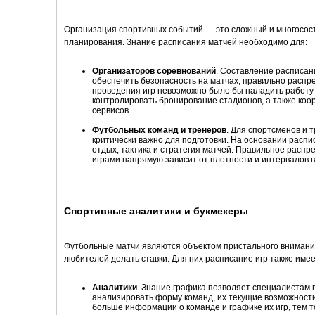
Организация спортивных событий — это сложный и многосост
планирования. Знание расписания матчей необходимо для:
Организаторов соревнований
. Составление расписани
обеспечить безопасность на матчах, правильно распре
проведения игр невозможно было бы наладить работу
контролировать бронирование стадионов, а также коо
сервисов.
Футбольных команд и тренеров
. Для спортсменов и 
критически важно для подготовки. На основании распи
отдых, тактика и стратегия матчей. Правильное распр
играми напрямую зависит от плотности и интервалов в
Спортивные аналитики и букмекеры
Футбольные матчи являются объектом пристального внимани
любителей делать ставки. Для них расписание игр также име
Аналитики
. Знание графика позволяет специалистам г
анализировать форму команд, их текущие возможности
больше информации о команде и графике их игр, тем т