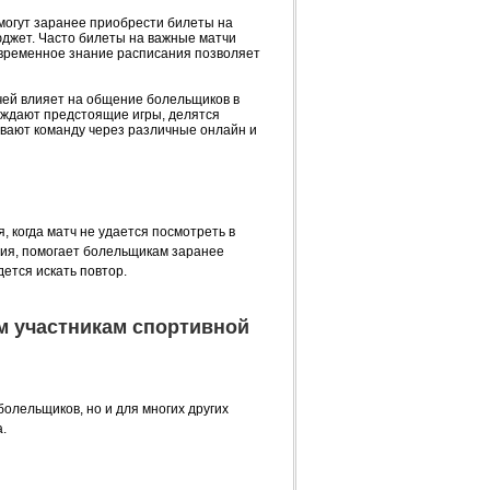
 могут заранее приобрести билеты на
юджет. Часто билеты на важные матчи
евременное знание расписания позволяет
чей влияет на общение болельщиков в
суждают предстоящие игры, делятся
ивают команду через различные онлайн и
, когда матч не удается посмотреть в
ция, помогает болельщикам заранее
дется искать повтор.
м участникам спортивной
олельщиков, но и для многих других
.