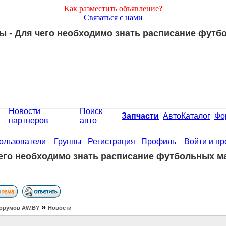
Как разместить объявление?
Связаться с нами
ы - Для чего необходимо знать расписание футб
Новости
Поиск
Запчасти
АвтоКаталог
Фо
партнеров
авто
ользователи
Группы
Регистрация
Профиль
Войти и п
его необходимо знать расписание футбольных м
»
орумов АW.BY
Новости