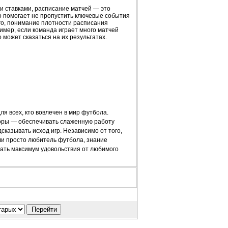
ми ставками, расписание матчей — это
 помогает не пропустить ключевые события
го, понимание плотности расписания
имер, если команда играет много матчей
 может сказаться на их результатах.
я всех, кто вовлечен в мир футбола.
торы — обеспечивать слаженную работу
казывать исход игр. Независимо от того,
и просто любитель футбола, знание
чать максимум удовольствия от любимого