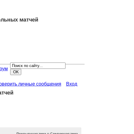
ольных матчей
рум
роверить личные сообщения
Вход
атчей
Предыдущая тема
::
Следующая тема