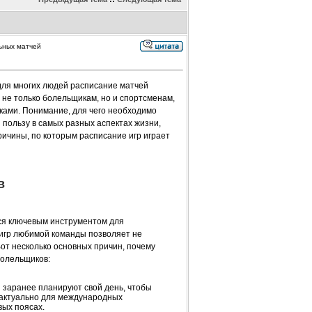
ьных матчей
для многих людей расписание матчей
не только болельщикам, но и спортсменам,
ками. Понимание, для чего необходимо
пользу в самых разных аспектах жизни,
ричины, по которым расписание игр играет
в
ся ключевым инструментом для
 игр любимой команды позволяет не
Вот несколько основных причин, почему
олельщиков:
 заранее планируют свой день, чтобы
 актуально для международных
вых поясах.