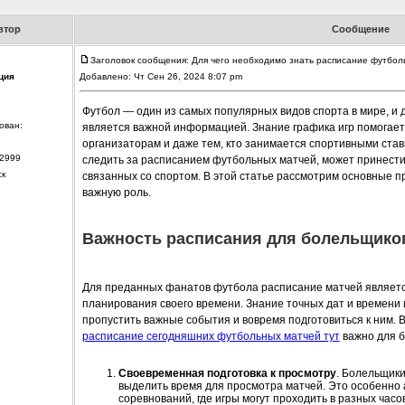
втор
Сообщение
Заголовок сообщения: Для чего необходимо знать расписание футбол
ция
Добавлено: Чт Сен 26, 2024 8:07 pm
Футбол — один из самых популярных видов спорта в мире, и 
ован:
является важной информацией. Знание графика игр помогает 
организаторам и даже тем, кто занимается спортивными став
2999
следить за расписанием футбольных матчей, может принести 
ск
связанных со спортом. В этой статье рассмотрим основные п
важную роль.
Важность расписания для болельщико
Для преданных фанатов футбола расписание матчей являет
планирования своего времени. Знание точных дат и времени
пропустить важные события и вовремя подготовиться к ним. 
расписание сегодняшних футбольных матчей тут
важно для б
Своевременная подготовка к просмотру
. Болельщики
выделить время для просмотра матчей. Это особенно
соревнований, где игры могут проходить в разных часо