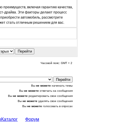
о преимуществ, включая гарантию качества,
ст-драйва. Эти факторы делают процесс
 приобрести автомобиль, рассмотрите
жет стать отличным решением для вас.
Часовой пояс: GMT + 2
Вы
не можете
начинать темы
Вы
не можете
отвечать на сообщения
Вы
не можете
редактировать свои сообщения
Вы
не можете
удалять свои сообщения
Вы
не можете
голосовать в опросах
оКаталог
Форум