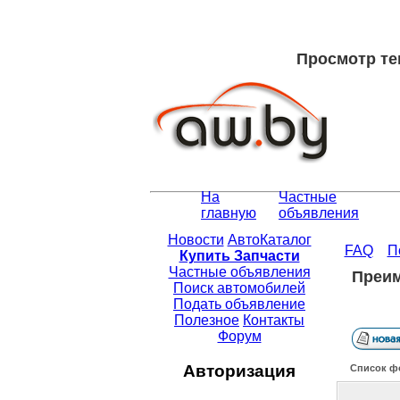
Просмотр те
На
Частные
главную
объявления
Новости
АвтоКаталог
FAQ
П
Купить Запчасти
Частные объявления
Преим
Поиск автомобилей
Подать объявление
Полезное
Контакты
Форум
Авторизация
Список ф