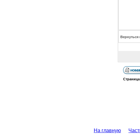
Вернуться 
Страниц
На главную
Част