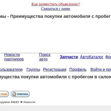
Как разместить объявление?
Связаться с нами
мы - Преимущества покупки автомобиля с пробег
Новости
Поиск
Запчасти
АвтоКаталог
Фо
партнеров
авто
ользователи
Группы
Регистрация
Профиль
Войти и п
ущества покупки автомобиля с пробегом в сало
»
орумов АW.BY
Новости