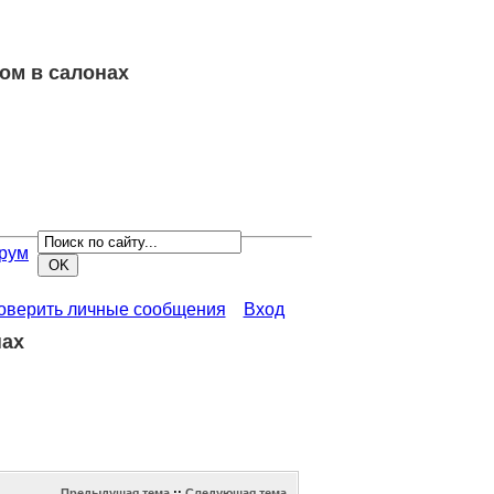
ом в салонах
рум
роверить личные сообщения
Вход
нах
Предыдущая тема
::
Следующая тема