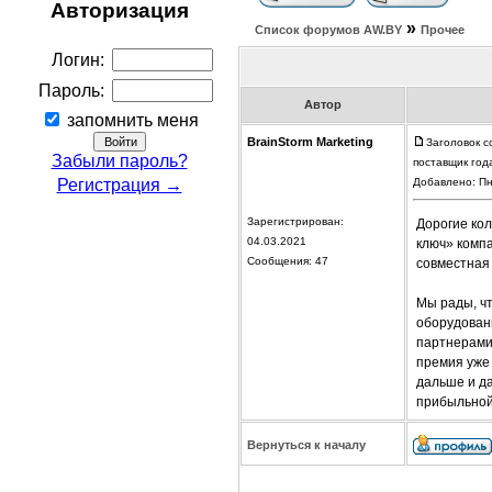
Авторизация
»
Список форумов АW.BY
Прочее
Логин:
Пароль:
Автор
запомнить меня
BrainStorm Marketing
Заголовок с
Забыли пароль?
поставщик год
Регистрация →
Добавлено: Пн
Зарегистрирован:
Дорогие ко
04.03.2021
ключ» комп
Сообщения: 47
совместная 
Мы рады, ч
оборудован
партнерами.
премия уже 
дальше и да
прибыльной
Вернуться к началу