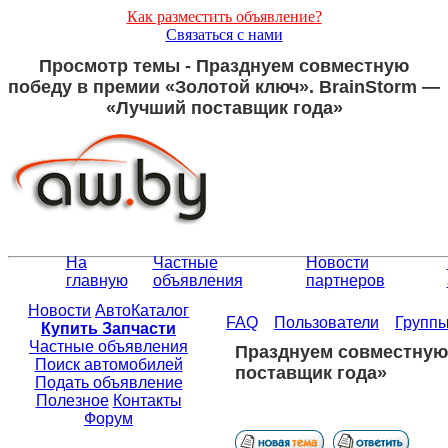
Как разместить объявление?
Связаться с нами
Просмотр темы - Празднуем совместную
победу в премии «Золотой ключ». BrainStorm —
«Лучший поставщик года»
На
Частные
Новости
главную
объявления
партнеров
Новости
АвтоКаталог
FAQ
Пользователи
Групп
Купить Запчасти
Частные объявления
Празднуем совместную 
Поиск автомобилей
поставщик года»
Подать объявление
Полезное
Контакты
Форум