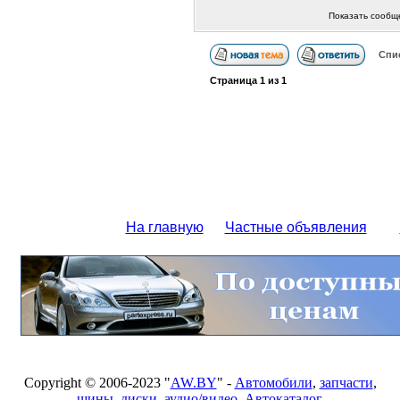
Показать сообщ
Спи
Страница
1
из
1
На главную
Частные объявления
Copyright © 2006-2023 "
AW.BY
" -
Автомобили
,
запчасти
,
шины
,
диски
,
аудио/видео
,
Автокаталог
,