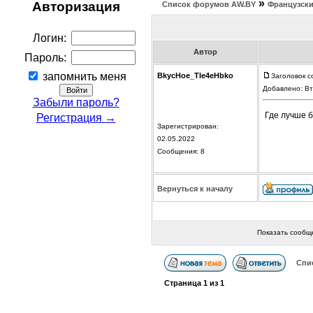
»
Авторизация
Список форумов АW.BY
Французски
Логин:
Автор
Пароль:
запомнить меня
BkycHoe_TIe4eHbko
Заголовок с
Добавлено: Вт
Забыли пароль?
Где лучше б
Регистрация →
Зарегистрирован:
02.05.2022
Сообщения: 8
Вернуться к началу
Показать сообщ
Спи
Страница
1
из
1