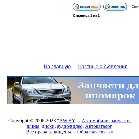
Спи
Страница
1
из
1
На главную
Частные объявления
Copyright © 2006-2023 "
AW.BY
" -
Автомобили
,
запчасти
,
шины
,
диски
,
аудио/видео
,
Автокаталог
,
Все права защищены.
» Обратная связь «