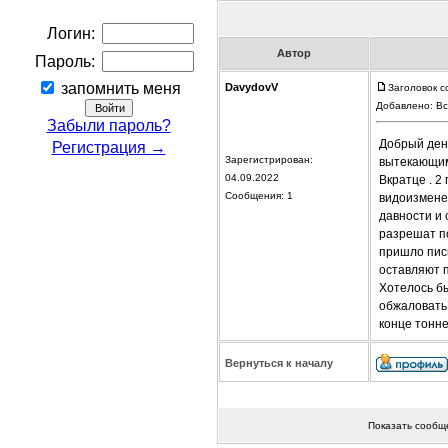
Логин:
Автор
Пароль:
запомнить меня
DavydovV
Заголовок с
Добавлено: Вс
Забыли пароль?
Добрый день
Регистрация →
Зарегистрирован:
вытекающим
04.09.2022
Вкратце . 2
Сообщения: 1
видоизменен
давности и 
разрешат по
пришло пись
оставляют 
Хотелось бы
обжаловать 
конце тонне
Вернуться к началу
Показать сообщ