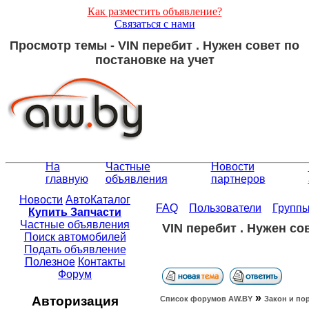
Как разместить объявление?
Связаться с нами
Просмотр темы - VIN перебит . Нужен совет по
постановке на учет
На
Частные
Новости
главную
объявления
партнеров
Новости
АвтоКаталог
FAQ
Пользователи
Групп
Купить Запчасти
Частные объявления
VIN перебит . Нужен со
Поиск автомобилей
Подать объявление
Полезное
Контакты
Форум
»
Авторизация
Список форумов АW.BY
Закон и по