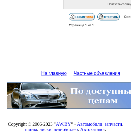
Показать сообщ
Спи
Страница
1
из
1
На главную
Частные объявления
Copyright © 2006-2023 "
AW.BY
" -
Автомобили
,
запчасти
,
шины
,
диски
,
аудио/видео
,
Автокаталог
,