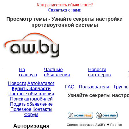
Как разместить объявление?
Связаться с нами
Просмотр темы - Узнайте секреты настройки
противоугонной системы
На
Частные
Новости
главную
объявления
партнеров
Новости
АвтоКаталог
FAQ
Пользователи
Групп
Купить Запчасти
Частные объявления
Узнайте секреты настр
Поиск автомобилей
Подать объявление
Полезное
Контакты
Форум
»
Авторизация
Список форумов АW.BY
Прочее