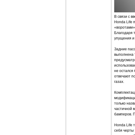
В связи с 
Honda Life
«воротами»,
Благодаря 
упущения и 
Задние пас
выполнена т
предусматр
использован
не остался 
отвечают п
газах.
Комплектац
модификация
только назв
частичной 
бамперов. 
Honda Life 
себя черты