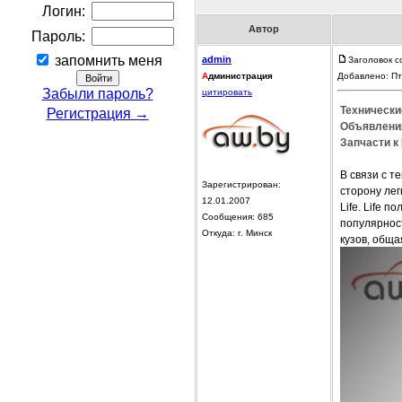
Логин:
Автор
Пароль:
запомнить меня
admin
Заголовок с
А
дминистрация
Добавлено: Пт
Забыли пароль?
цитировать
Технически
Регистрация →
Объявления
Запчасти к 
В связи с т
Зарегистрирован:
сторону ле
12.01.2007
Life. Life 
Сообщения: 685
популярност
Откуда: г. Минск
кузов, обща