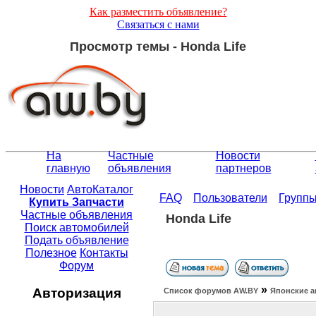
Как разместить объявление?
Связаться с нами
Просмотр темы - Honda Life
На
Частные
Новости
главную
объявления
партнеров
Новости
АвтоКаталог
FAQ
Пользователи
Групп
Купить Запчасти
Частные объявления
Honda Life
Поиск автомобилей
Подать объявление
Полезное
Контакты
Форум
»
Авторизация
Список форумов АW.BY
Японские а