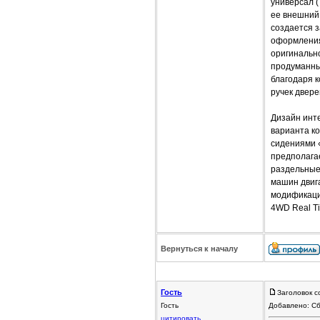
универсал (
ее внешний
создается з
оформления
оригинальн
продуманны
благодаря 
ручек двере
Дизайн инте
варианта к
сидениями «
предполагае
раздельные
машин двиг
модификации
4WD Real T
Вернуться к началу
Гость
Заголовок с
Гость
Добавлено: Сб
цитировать