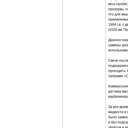
весь пробег
прогревы, г
что для маш
приемлемый.
1994 г.в. с
л/100 км. 
Диагностика
замены уров
использовал
Свечи после
подкорректи
проездить. 
заправке «С
Компрессия
датчика мас
карбклинеро
За все врем
жидкости и 
было замене
и без подоз
люфтов и не