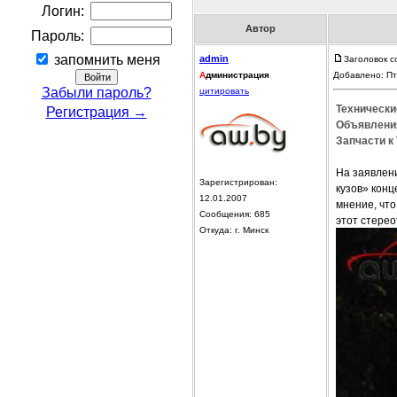
Логин:
Автор
Пароль:
запомнить меня
admin
Заголовок с
А
дминистрация
Добавлено: Пт
Забыли пароль?
цитировать
Технические
Регистрация →
Объявления
Запчасти к 
На заявлен
Зарегистрирован:
кузов» конц
12.01.2007
мнение, что
Сообщения: 685
этот стерео
Откуда: г. Минск