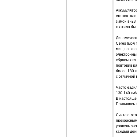
Аккумулятор
его хватало
зимой в -28
хватило бы.
Динамически
Ceres (моя 
мин, но в п
электронный
сбрасывает 
повторив ра
более 180 к
с отличной 
Часто ездил
130-140 км/
В настояще
Появилась 
Считаю, чт
прекрасным
уровень эк
каждый ден