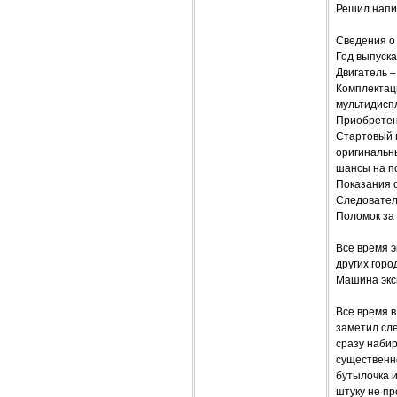
Решил напи
Сведения о
Год выпуска
Двигатель – 
Комплектаци
мультидиспл
Приобретен
Стартовый п
оригинальны
шансы на п
Показания о
Следователь
Поломок за
Все время э
других горо
Машина экс
Все время в
заметил сл
сразу набир
существенно
бутылочка и
штуку не п