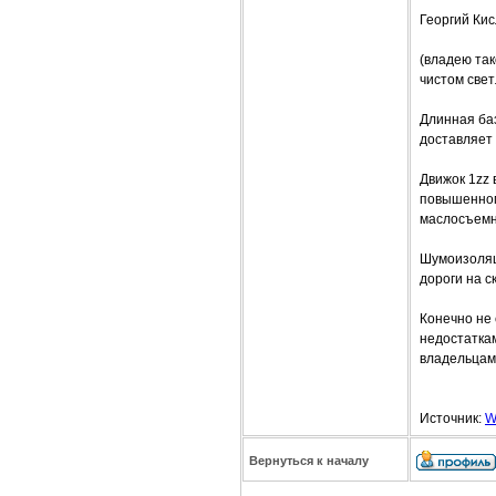
Георгий Кис
(владею та
чистом свет
Длинная баз
доставляет
Движок 1zz 
повышенному
маслосъемн
Шумоизоляци
дороги на с
Конечно не
недостаткам
владельцам
Источник:
W
Вернуться к началу