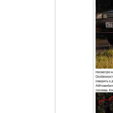
Несмотря на
Особенност
говорить о 
AWтомобиле
топлива. К