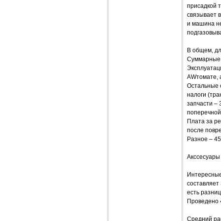
присадкой т
связывает в
и машина н
подгазовыв
В общем, д
Суммарные з
Эксплуатац
AWтомате, а
Остальные 
налоги (тра
запчасти – 
поперечной 
Плата за ре
после повре
Разное – 45
Акссесуары 
Интересные 
составляет 
есть разниц
Проведено 
Средний рас