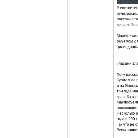
В соответс
руля, расп
пассажирск
кресел. Пер
Модификаци
объемом 2 
цилиндровы
Глазами вл
Хочу расска
Купил я её 
и на Японск
три года ма
края. За вс
Маслосъёмн
плавающие в
Несколько р
года и 200 
Так что не 
Всем привет