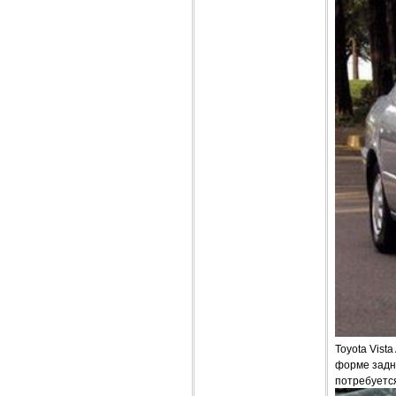
Toyota Vist
форме задне
потребуетс