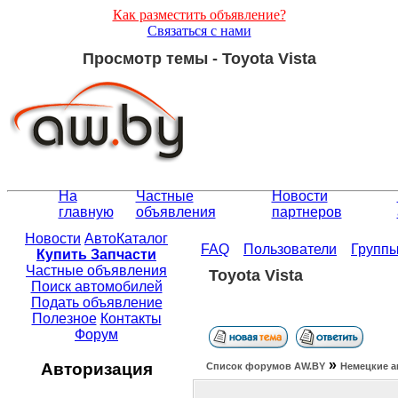
Как разместить объявление?
Связаться с нами
Просмотр темы - Toyota Vista
На
Частные
Новости
главную
объявления
партнеров
Новости
АвтоКаталог
FAQ
Пользователи
Групп
Купить Запчасти
Частные объявления
Toyota Vista
Поиск автомобилей
Подать объявление
Полезное
Контакты
Форум
»
Авторизация
Список форумов АW.BY
Немецкие а