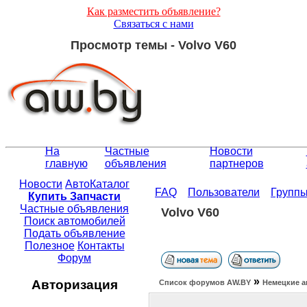
Как разместить объявление?
Связаться с нами
Просмотр темы - Volvo V60
На
Частные
Новости
главную
объявления
партнеров
Новости
АвтоКаталог
FAQ
Пользователи
Групп
Купить Запчасти
Частные объявления
Volvo V60
Поиск автомобилей
Подать объявление
Полезное
Контакты
Форум
»
Авторизация
Список форумов АW.BY
Немецкие а