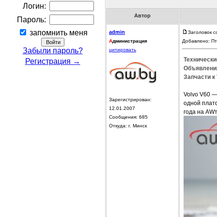
Логин:
Автор
Пароль:
запомнить меня
admin
Заголовок с
А
дминистрация
Добавлено: Пт
Забыли пароль?
цитировать
Технически
Регистрация →
Объявления
Запчасти к 
Volvo V60 
Зарегистрирован:
одной платф
12.01.2007
года на AW
Сообщения: 685
Откуда: г. Минск