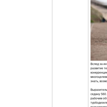
Вслед за и
развитие те
конкуренцию
многоцелево
знать, воз
Выразительн
седану S60.
рабочим об
турбодизель
полнопривод