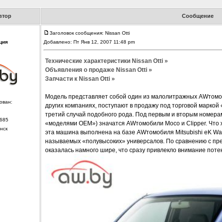
втор
Сообщение
Заголовок сообщения: Nissan Otti
ция
Добавлено: Пт Янв 12, 2007 11:48 pm
Технические характеристики Nissan Otti »
Объявления о продаже Nissan Otti »
Запчасти к Nissan Otti »
Модель представляет собой один из малолитражных AWтомоб
ован:
других компаниях, поступают в продажу под торговой маркой «
третий случай подобного рода. Под первым и вторым номера
685
«моделями OEM») значатся AWтомобили Moco и Clipper. Что ж
нск
эта машина выполнена на базе AWтомобиля Mitsubishi eK Wag
называемых «полувысоких» универсалов. По сравнению с п
оказалась намного шире, что сразу привлекло внимание пот