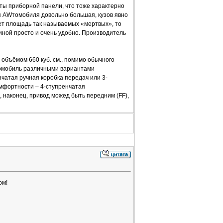
ты приборной панели, что тоже характерно
 AWтомобиля довольно большая, кузов явно
ает площадь так называемых «мертвых», то
иной просто и очень удобно. Производитель
бъёмом 660 куб. см., помимо обычного
томобиль различными вариантами
чатая ручная коробка передач или 3-
мфортности – 4-ступренчатая
 наконец, привод можед быть передним (FF),
ом!