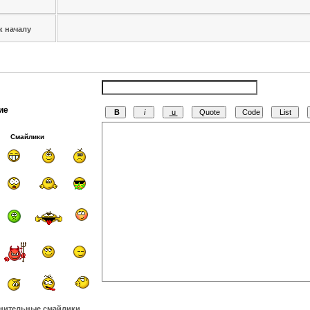
к началу
ие
Смайлики
нительные смайлики