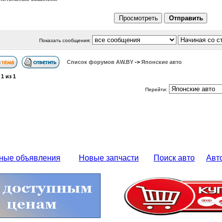
Показать сообщения:
Список форумов АW.BY
->
Японские авто
а
1
из
1
Перейти:
ные объявления
Новые запчасти
Поиск авто
Авт