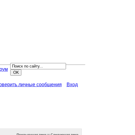
рум
роверить личные сообщения
Вход
Предыдущая тема
::
Следующая тема