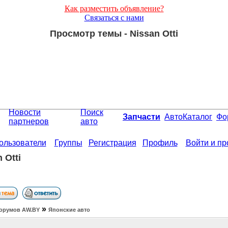
Как разместить объявление?
Связаться с нами
Просмотр темы - Nissan Otti
Новости
Поиск
Запчасти
АвтоКаталог
Фо
партнеров
авто
ользователи
Группы
Регистрация
Профиль
Войти и п
 Otti
»
орумов АW.BY
Японские авто