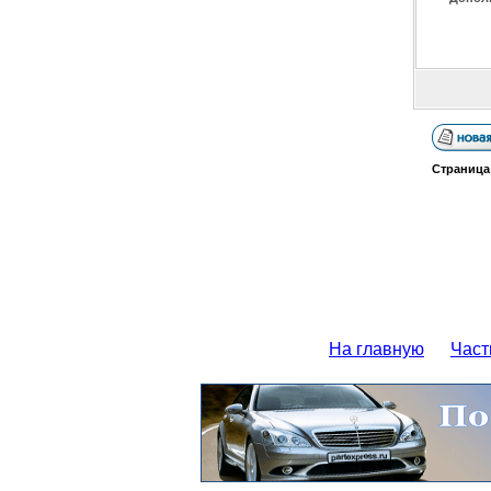
Страниц
На главную
Част