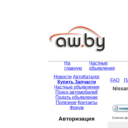
На
Частные
главную
объявления
Новости
АвтоКаталог
FAQ
П
Купить Запчасти
Частные объявления
Nissan
Поиск автомобилей
Подать объявление
Полезное
Контакты
Форум
Авторизация
Список ф