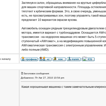
Заглянув в салон, обращаешь внимание на круглые цифербла
для машин спортивной направленности. Площадь остекления
тяготеет к кубическим формам. Это, в свою очередь, уменьш
есть, не просматриваемых зон, поэтому управлять такой маш
предлагает 10 вариантов окраски кузова.
Автомобиль оснащен рядным трехцилиндровым двигателем с о
мотора, имеется вариант с турбонаддувом. Оснащается AW
трансмиссии - на недорогих машинах это может быть 5-ступен
ступенчатый «AWтомат», а на модификациях повышенной ко
AWтоматическая трансмиссия с электронным управлением. И,
либо полным (4WD).
к началу
Заголовок сообщения:
Добавлено: Пт Авг 27, 2010 10:54 pm
Какая хорошенькая машинка с таким замечательным клиренс