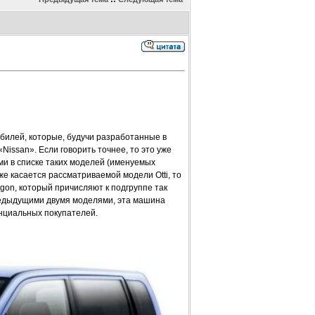
илей, которые, будучи разработанные в
Nissan». Если говорить точнее, то это уже
ми в списке таких моделей (именуемых
е касается рассматриваемой модели Otti, то
on, который причисляют к подгруппе так
редыдущими двумя моделями, эта машина
енциальных покупателей.