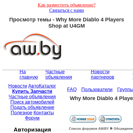
Как разместить объявление?
Связаться с нами
Просмотр темы - Why More Diablo 4 Players
Shop at U4GM
На
Частные
Новости
главную
объявления
партнеров
Новости
АвтоКаталог
FAQ
Пользователи
Групп
Купить Запчасти
Частные объявления
Why More Diablo 4 Play
Поиск автомобилей
Подать объявление
Полезное
Контакты
Форум
»
Авторизация
Список форумов АW.BY
Обсуждение