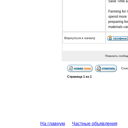
Save Time a
Farming for 
spend more t
preparing fo
materials ca
Вернуться к началу
Показать сообщ
Спи
Страница
1
из
1
На главную
Частные объявления