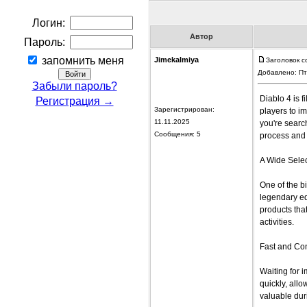
Логин:
Автор
Пароль:
запомнить меня
Jimekalmiya
Заголовок с
Добавлено: Пт
Забыли пароль?
Diablo 4 is 
Регистрация →
Зарегистрирован:
players to i
11.11.2025
you're searc
Сообщения: 5
process and 
A Wide Selec
One of the b
legendary eq
products tha
activities.
Fast and Con
Waiting for 
quickly, all
valuable dur