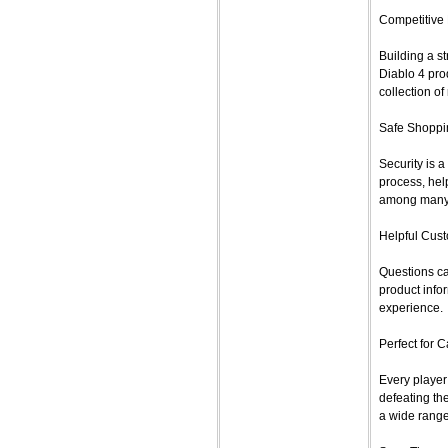
Competitive 
Building a s
Diablo 4 pro
collection of
Safe Shoppi
Security is 
process, hel
among many 
Helpful Cus
Questions ca
product info
experience.
Perfect for 
Every player
defeating th
a wide range