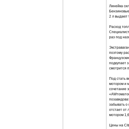
Линейка сил
Бензиновые 
2 л выдают 9
Расход топл
Специалиста
раз под на
Экстраваган
поэтому ра
Французски
подкупает з
смотрится 
Под стать в
мотором и м
сочетание э
«AWтоматом»
позавидоват
забывать о 
отстает от 
мотором 1,6
Цены на Cit