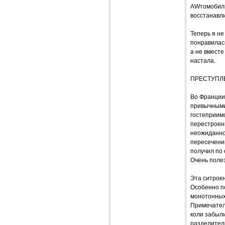
AWтомобиль
восстанавли
Теперь я не
понравилась
а не вместе
настала.
ПРЕСТУПЛ
Во Франции,
привычными 
гостеприимс
перестроен
неожиданно
пересечении
получил по 
Очень поле
Эта ситрое
Особенно по
монотонных 
Примечатель
коли забыли
разделител