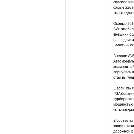
спасибо шин
самые жёстк
только для 
Осенью 2010
AWтомобиль
внешний обл
наследник з
Багажник об
Внешне AWт
Автомобиль
знаменитый
вернулись 
стал выгляд
Шасси, как
PSA бензино
турбирован
мощностью 9
четырехдиа
В соответс
класса, так
дорожной р