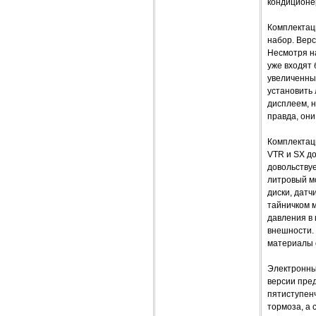
кондиционер
Комплектац
набор. Верс
Несмотря на
уже входят 
увеличенны
установить 
дисплеем, 
правда, они
Комплектац
VTR и SX до
довольствуе
литровый м
диски, датч
тайничком 
давления в
внешности. 
материалы 
Электронный
версии пред
пятиступен
тормоза, а 