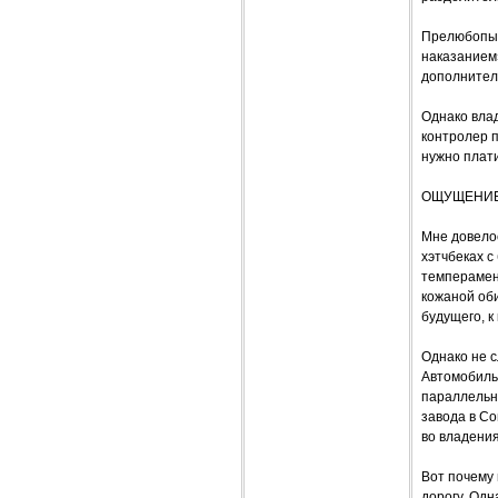
Прелюбопыт
наказанием
дополнител
Однако вла
контролер п
нужно плати
ОЩУЩЕНИЕ
Мне довелос
хэтчбеках 
темперамен
кожаной оби
будущего, к
Однако не с
Автомобиль 
параллельн
завода в Со
во владени
Вот почему 
дорогу. Одн