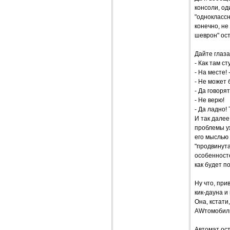
консоли, од
"одноклассн
конечно, не
шеврон" ост
Дайте глаза
- Как там с
- На месте! 
- Не может 
- Да говорят
- Не верю!
- Да ладно!
И так далее
проблемы у
его мыслью 
"продвинута
особенносте
как будет п
Ну что, при
кик-дауна и
Она, кстати
AWтомобиль
Автомат ост