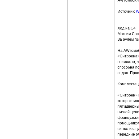
AWтомобил
Источник:
W
Ход на С4
Максим Сач
За рулем №
На AWтомоби
«Ситроена»
возможно, 
способна по
седан. Прав
Комплектац
«Ситроен» 
которые мо
пятидверные
низкой цено
французски
помощником
сигнализаци
передние э