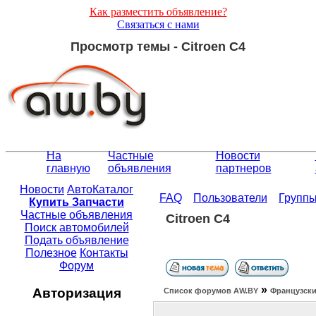
Как разместить объявление?
Связаться с нами
Просмотр темы - Citroen C4
На
Частные
Новости
главную
объявления
партнеров
Новости
АвтоКаталог
FAQ
Пользователи
Групп
Купить Запчасти
Частные объявления
Citroen C4
Поиск автомобилей
Подать объявление
Полезное
Контакты
Форум
»
Авторизация
Список форумов АW.BY
Французски