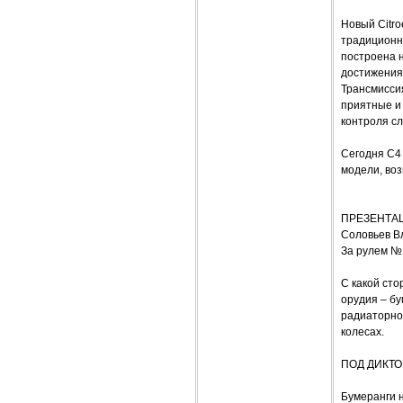
Новый Citr
традиционн
построена 
достижения 
Трансмисси
приятные и
контроля сл
Сегодня С4 
модели, во
ПРЕЗЕНТАЦИ
Соловьев В
За рулем №
С какой сто
орудия – б
радиаторно
колесах.
ПОД ДИКТ
Бумеранги н