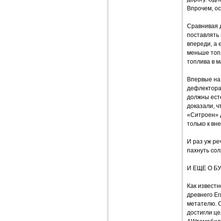
Впрочем, ос
Сравнивая д
поставлять 
впереди, а 
меньше топл
топлива в м
Впервые на
дефлектора
должны ест
доказали, 
«Ситроен» д
только к вн
И раз уж ре
пахнуть сол
И ЕЩЕ О Б
Как известн
древнего Ег
метателю. 
достигли це