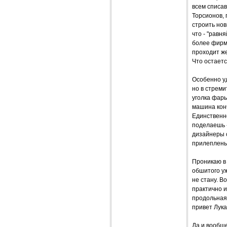
всем списав
Торсионов, 
строить нов
что - "равн
более фирме
проходит же
Что остаетс
Особенно уд
но в стреми
уголка фары
машина конч
Единственно
поделаешь -
дизайнеры 
прилеплены 
Проникаю в 
обшитого уж
не стану. В
практично и
продольная 
привет Лука
Да и вообще