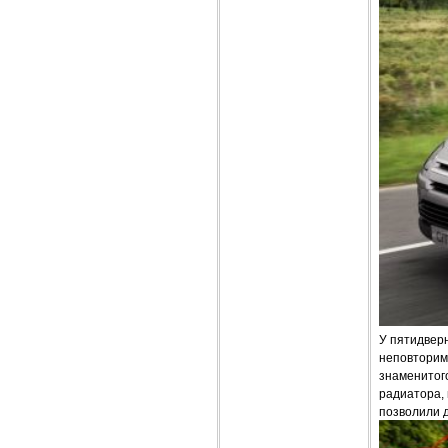
У пятидверн
неповторимо
знаменитого
радиатора,
позволили 