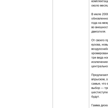
комплектаци
около месяц
В июле 200
обновленног
года на ме
во внешнос
двигателя.
От своего 
кузова, но
воздухозаб
хромированн
три вида но
исключение
центральной
Предлагают
впрыском, 
самые, что 
выбор — тр
шестиступе
будут.
Гамма дизел