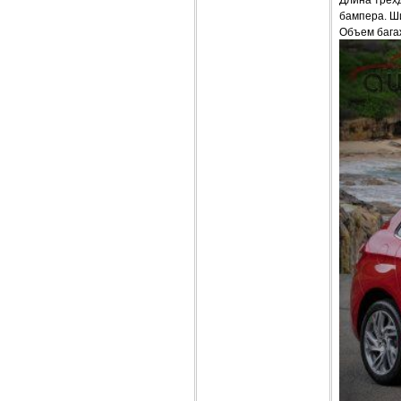
Длина трехд
бампера. Ши
Объем багаж