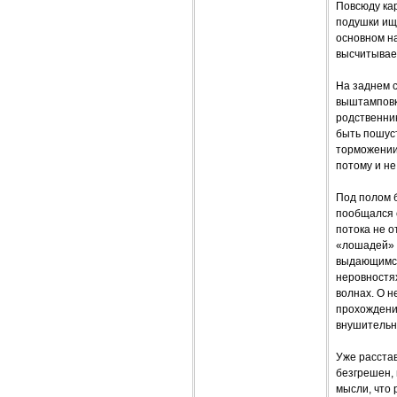
Повсюду кар
подушки ищ
основном н
высчитывае
На заднем с
выштамповка
родственник
быть пошус
торможении 
потому и не
Под полом б
пообщался 
потока не о
«лошадей» в
выдающимся
неровностях
волнах. О н
прохождении
внушительн
Уже расстав
безгрешен, 
мысли, что 