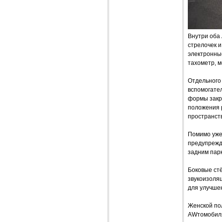
Внутри оба 
стрелочек 
электронны
тахометр, 
Отдельного 
вспомогате
формы закр
положения 
пространст
Помимо уже
предупрежд
задним пар
Боковые ст
звукоизоляц
для улучше
Женской пол
AWтомобиля