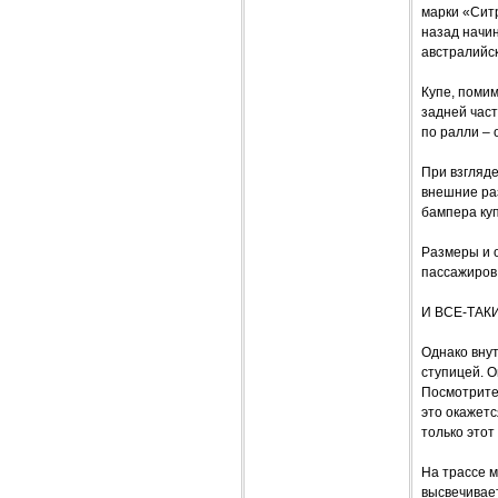
марки «Ситр
назад начин
австралийс
Купе, помим
задней част
по ралли – 
При взгляде
внешние ра
бампера куп
Размеры и 
пассажиров
И ВСЕ-ТАК
Однако внут
ступицей. О
Посмотрите 
это окажетс
только этот
На трассе 
высвечивает