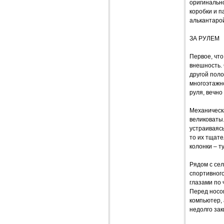
оригинально
коробки и п
алькантарой
ЗА РУЛЕМ
Первое, что
внешность.
другой пол
многоэтажно
руля, вечно
Механическа
великоваты.
устраиваясь
то их тщат
колонки – т
Рядом с се
спортивного
глазами по 
Перед носо
компьютер, 
недолго за