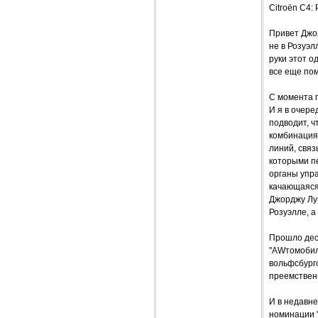
Citroёn С4:
Привет Джор
не в Розуэл
руки этот о
все еще пом
С момента п
И я в очере
подводит, ч
комбинация
линий, свя
которыми п
органы упр
качающаяся
Джорджу Лук
Розуэлле, а
Прошло деся
"AWтомобиле
вольфсбургс
преемствен
И в недавне
номинации 