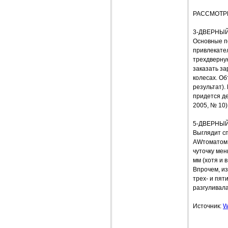
РАССМОТР
3-ДВЕРНЫЙ
Основные п
привлекате
трехдверную
заказать з
колесах. Об
результат).
придется де
2005, № 10)
5-ДВЕРНЫЙ
Выглядит сп
AWтоматом,
чуточку мен
мм (хотя и 
Впрочем, из
трех- и пя
разгуливала
Источник:
W