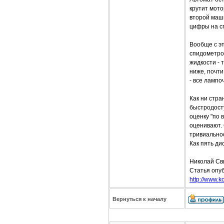
крутит мото
второй маши
цифры на с
Вообще с эт
спидометро
жидкости - 
ниже, почти
- все лампо
Как ни стра
быстродосту
оценку "по 
оценивают. 
тривиальнос
Как пять ди
Николай Св
Статья опуб
http://www.ko
Вернуться к началу