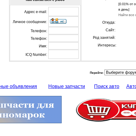
[0.01% от 
в день]
Адрес e-mail:
Найти все 
Личное сообщение:
Откуда:
Сайт:
Телефон:
Род занятий:
Телефон:
Интересы:
Имя:
ICQ Number:
Перейти:
ные объявления
Новые запчасти
Поиск авто
Авт