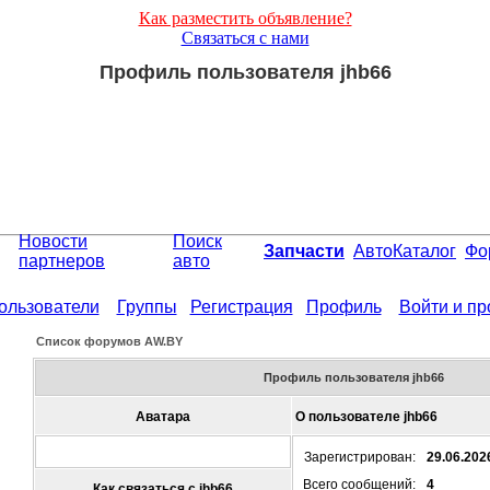
Как разместить объявление?
Связаться с нами
Профиль пользователя jhb66
Новости
Поиск
Запчасти
АвтоКаталог
Фо
партнеров
авто
ользователи
Группы
Регистрация
Профиль
Войти и п
Список форумов АW.BY
Профиль пользователя jhb66
Аватара
О пользователе jhb66
Зарегистрирован:
29.06.202
Всего сообщений:
4
Как связаться с jhb66