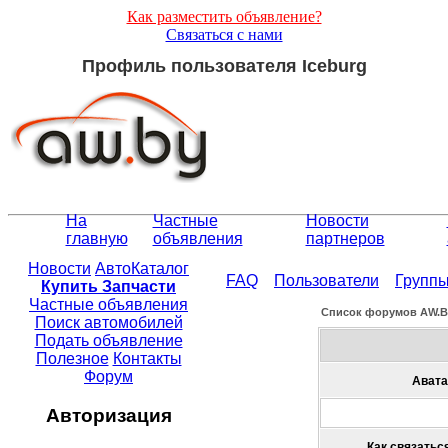
Как разместить объявление?
Связаться с нами
Профиль пользователя Iceburg
На
Частные
Новости
главную
объявления
партнеров
Новости
АвтоКаталог
FAQ
Пользователи
Групп
Купить Запчасти
Частные объявления
Список форумов АW.
Поиск автомобилей
Подать объявление
Полезное
Контакты
Форум
Авата
Авторизация
Как связаться