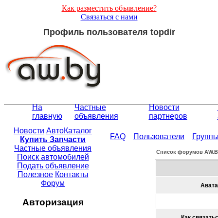
Как разместить объявление?
Связаться с нами
Профиль пользователя topdir
На
Частные
Новости
главную
объявления
партнеров
Новости
АвтоКаталог
FAQ
Пользователи
Групп
Купить Запчасти
Частные объявления
Список форумов АW.
Поиск автомобилей
Подать объявление
Полезное
Контакты
Форум
Авата
Авторизация
Как связатьс