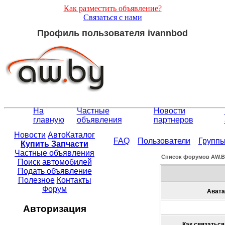
Как разместить объявление?
Связаться с нами
Профиль пользователя ivannbod
На
Частные
Новости
главную
объявления
партнеров
Новости
АвтоКаталог
FAQ
Пользователи
Групп
Купить Запчасти
Частные объявления
Список форумов АW.
Поиск автомобилей
Подать объявление
Полезное
Контакты
Форум
Авата
Авторизация
Как связаться