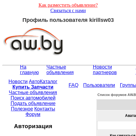
Как разместить объявление?
Связаться с нами
Профиль пользователя kirillsw03
На
Частные
Новости
главную
объявления
партнеров
Новости
АвтоКаталог
FAQ
Пользователи
Групп
Купить Запчасти
Частные объявления
Список форумов АW.
Поиск автомобилей
Подать объявление
Полезное
Контакты
Форум
Авата
Авторизация
Как связаться 