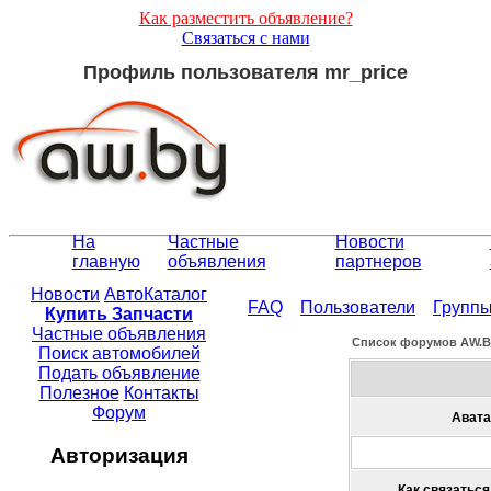
Как разместить объявление?
Связаться с нами
Профиль пользователя mr_price
На
Частные
Новости
главную
объявления
партнеров
Новости
АвтоКаталог
FAQ
Пользователи
Групп
Купить Запчасти
Частные объявления
Список форумов АW.
Поиск автомобилей
Подать объявление
Полезное
Контакты
Форум
Авата
Авторизация
Как связаться