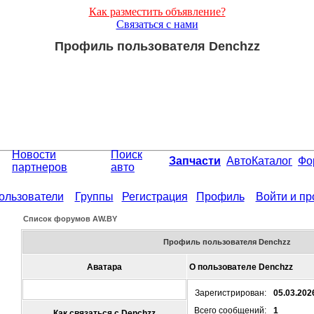
Как разместить объявление?
Связаться с нами
Профиль пользователя Denchzz
Новости
Поиск
Запчасти
АвтоКаталог
Фо
партнеров
авто
ользователи
Группы
Регистрация
Профиль
Войти и п
Список форумов АW.BY
Профиль пользователя Denchzz
Аватара
О пользователе Denchzz
Зарегистрирован:
05.03.202
Всего сообщений:
1
Как связаться с Denchzz