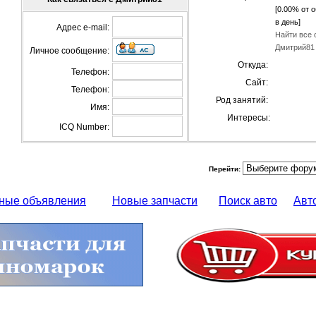
[0.00% от 
в день]
Адрес e-mail:
Найти все 
Дмитрий81
Личное сообщение:
Откуда:
Телефон:
Сайт:
Телефон:
Род занятий:
Имя:
Интересы:
ICQ Number:
Перейти:
ные объявления
Новые запчасти
Поиск авто
Авт