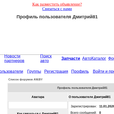
Как разместить объявление?
Связаться с нами
Профиль пользователя Дмитрий81
Новости
Поиск
Запчасти
АвтоКаталог
Фо
партнеров
авто
ользователи
Группы
Регистрация
Профиль
Войти и п
Список форумов АW.BY
Профиль пользователя Дмитрий81
Аватара
О пользователе Дмитрий81
Зарегистрирован:
11.01.202
Всего сообщений:
0
Как связаться с Дмитрий81