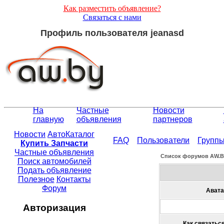
Как разместить объявление?
Связаться с нами
Профиль пользователя jeanasd
На
Частные
Новости
главную
объявления
партнеров
Новости
АвтоКаталог
FAQ
Пользователи
Групп
Купить Запчасти
Частные объявления
Список форумов АW.
Поиск автомобилей
Подать объявление
Полезное
Контакты
Форум
Авата
Авторизация
Как связаться