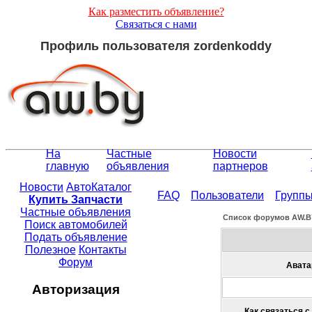
Как разместить объявление?
Связаться с нами
Профиль пользователя zordenkoddy
На
Частные
Новости
главную
объявления
партнеров
Новости
АвтоКаталог
FAQ
Пользователи
Групп
Купить Запчасти
Частные объявления
Список форумов АW.B
Поиск автомобилей
Подать объявление
Полезное
Контакты
Форум
Авата
Авторизация
Как связаться с