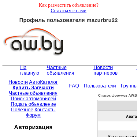
Как разместить объявление?
Связаться с нами
Профиль пользователя mazurbru22
На
Частные
Новости
главную
объявления
партнеров
Новости
АвтоКаталог
FAQ
Пользователи
Групп
Купить Запчасти
Частные объявления
Список форумов АW.
Поиск автомобилей
Подать объявление
Полезное
Контакты
Форум
Авата
Авторизация
Как связаться 