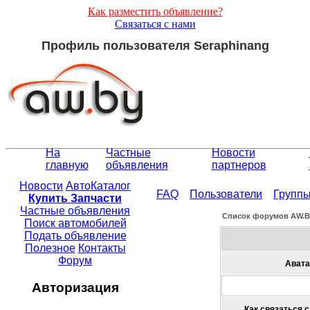
Как разместить объявление?
Связаться с нами
Профиль пользователя Seraphinang
На
Частные
Новости
главную
объявления
партнеров
Новости
АвтоКаталог
FAQ
Пользователи
Групп
Купить Запчасти
Частные объявления
Список форумов АW.
Поиск автомобилей
Подать объявление
Полезное
Контакты
Форум
Авата
Авторизация
Как связаться с