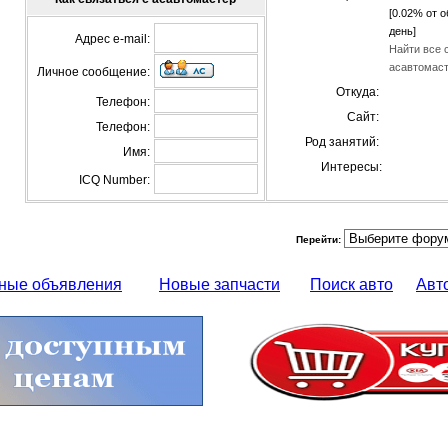
[0.02% от о
день]
Адрес e-mail:
Найти все 
асавтомас
Личное сообщение:
Откуда:
Телефон:
Сайт:
Телефон:
Род занятий:
Имя:
Интересы:
ICQ Number:
Перейти:
ные объявления
Новые запчасти
Поиск авто
Авт