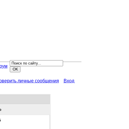
рум
роверить личные сообщения
Вход
р
5