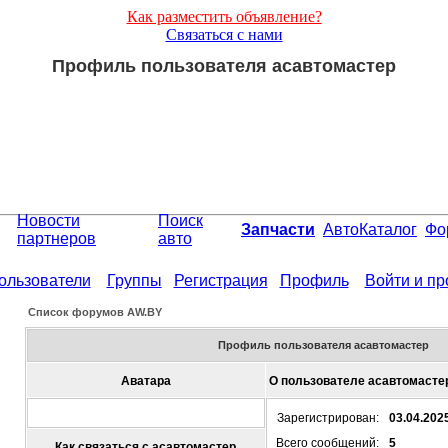
Как разместить объявление?
Связаться с нами
Профиль пользователя асавтомастер
Новости
Поиск
Запчасти
АвтоКаталог
Фо
партнеров
авто
ользователи
Группы
Регистрация
Профиль
Войти и п
Список форумов АW.BY
Профиль пользователя асавтомастер
Аватара
О пользователе асавтомасте
Зарегистрирован:
03.04.202
Всего сообщений:
5
Как связаться с асавтомастер