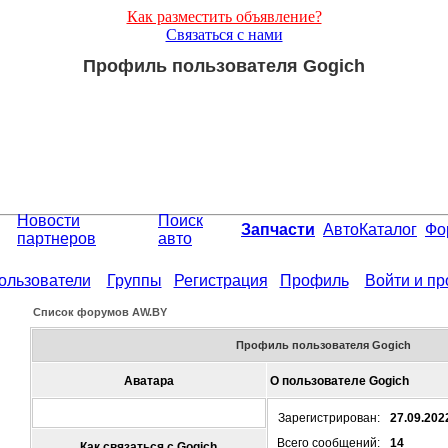
Как разместить объявление?
Связаться с нами
Профиль пользователя Gogich
Новости
Поиск
Запчасти
АвтоКаталог
Фо
партнеров
авто
ользователи
Группы
Регистрация
Профиль
Войти и п
Список форумов АW.BY
Профиль пользователя Gogich
Аватара
О пользователе Gogich
Зарегистрирован:
27.09.202
Всего сообщений:
14
Как связаться с Gogich