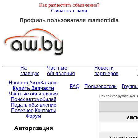
Как разместить объявление?
Связаться с нами
Профиль пользователя mamontidla
На
Частные
Новости
главную
объявления
партнеров
Новости
АвтоКаталог
FAQ
Пользователи
Групп
Купить Запчасти
Частные объявления
Список форумов АW.
Поиск автомобилей
Подать объявление
Полезное
Контакты
Форум
Авата
Авторизация
Как связаться 