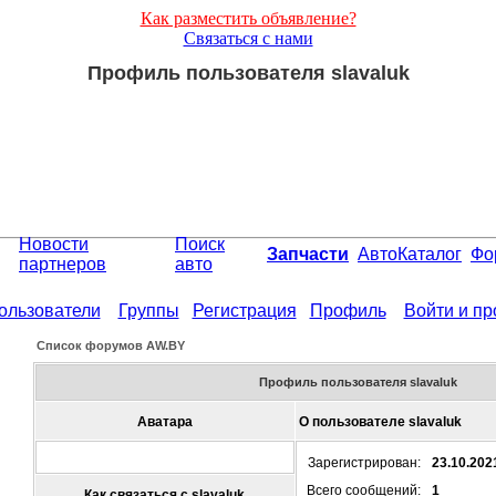
Как разместить объявление?
Связаться с нами
Профиль пользователя slavaluk
Новости
Поиск
Запчасти
АвтоКаталог
Фо
партнеров
авто
ользователи
Группы
Регистрация
Профиль
Войти и п
Список форумов АW.BY
Профиль пользователя slavaluk
Аватара
О пользователе slavaluk
Зарегистрирован:
23.10.202
Всего сообщений:
1
Как связаться с slavaluk