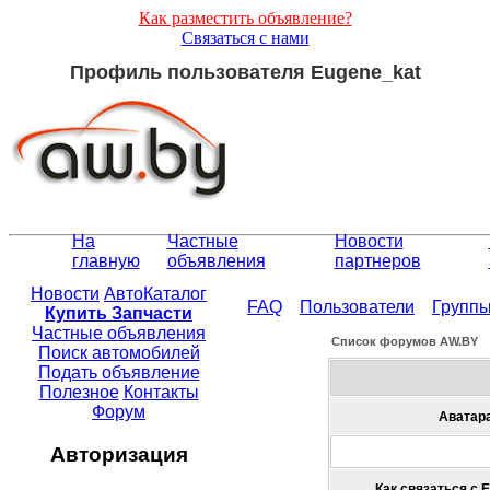
Как разместить объявление?
Связаться с нами
Профиль пользователя Eugene_kat
На
Частные
Новости
главную
объявления
партнеров
Новости
АвтоКаталог
FAQ
Пользователи
Групп
Купить Запчасти
Частные объявления
Список форумов АW.BY
Поиск автомобилей
Подать объявление
Полезное
Контакты
Форум
Аватар
Авторизация
Как связаться с 