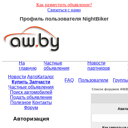
Как разместить объявление?
Связаться с нами
Профиль пользователя NightBiker
На
Частные
Новости
главную
объявления
партнеров
Новости
АвтоКаталог
FAQ
Пользователи
Групп
Купить Запчасти
Частные объявления
Список форумов АW.
Поиск автомобилей
Подать объявление
Полезное
Контакты
Форум
Авата
Авторизация
Как связаться 