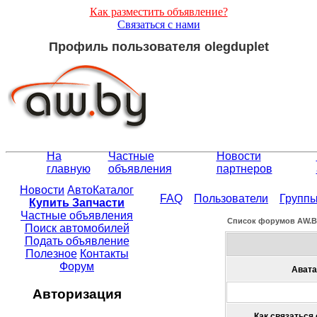
Как разместить объявление?
Связаться с нами
Профиль пользователя olegduplet
На
Частные
Новости
главную
объявления
партнеров
Новости
АвтоКаталог
FAQ
Пользователи
Групп
Купить Запчасти
Частные объявления
Список форумов АW.
Поиск автомобилей
Подать объявление
Полезное
Контакты
Форум
Авата
Авторизация
Как связаться 