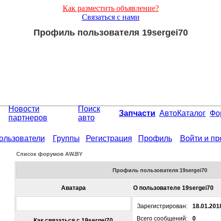
Как разместить объявление?
Связаться с нами
Профиль пользователя 19sergei70
Новости
Поиск
Запчасти
АвтоКаталог
Фо
партнеров
авто
ользователи
Группы
Регистрация
Профиль
Войти и п
Список форумов АW.BY
Профиль пользователя 19sergei70
Аватара
О пользователе 19sergei70
Зарегистрирован:
18.01.201
Всего сообщений:
0
Как связаться с 19sergei70